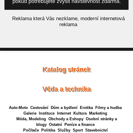
pokud potřebujete zvýšit návštěvnost zdarma.
á
Reklama která Vás nezklame, moderní internetová
reklama
Katalog stránek
Věda a technika
Auto-Moto
Cestování
Dům a bydlení
Erotika
Filmy a hudba
Galerie
Instituce
Internet
Kultura
Marketing
Móda, Modeling
Obchody a Eshopy
Osobní stránky a
blogy
Ostatní
Peníze a finance
Počítače
Politika
Služby
Sport
Stavebnictví