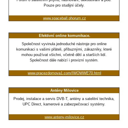
Pouze pro studijní účely.
www.spaceball.phorum.cz
Efektivní online komunikace.
Společnost vyvinula jednoduché nástroje pro online
komunikaci s vašimi přáteli, příbuznými, zákazníky, které
mohou používat všichni, včetně dětí a starších lidí.
Společnost dále nabízí i provizní systém.
www.pracezdomova1.com/IWOWWE70.html
Antény Milovice
Prodej, instalace a servis DVB-T, antény a satelitní technika,
UPC Direct, kamerové a zabezpečovací systémy.
www.anteny-milovice.cz