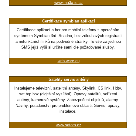
www.ma3x.ic.cz
Certifikace symbian aplikací
Certifikace aplikací a her pro mobilní telefony s operačním
systémem Symbian 3rd. Snadno, bez zdlouhavých registrací
a nefunkčních linků na podvodné stránky. To vše za jedinou
SMS jejíž výši si určíte sami dle požadované služby.
web-ware.eu
Satelity servis antény
Instalujeme televizní, satelitní antény, Skylink, CS link, Hdtv,
set top box (digitální vysílání). Opravy satelitů, seřízení
antény, kamerové systémy. Zabezpečení objektů, alarmy.
Návrhy, poradenství pro problémové oblasti. Servis, opravy,
instalace.
www.satom.cz