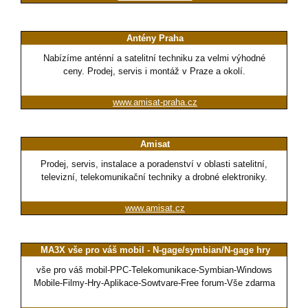
Antény Praha
Nabízíme anténní a satelitní techniku za velmi výhodné
ceny. Prodej, servis i montáž v Praze a okolí.
www.amisat-praha.cz
Amisat
Prodej, servis, instalace a poradenství v oblasti satelitní,
televizní, telekomunikační techniky a drobné elektroniky.
www.amisat.cz
MA3X vše pro váš mobil - N-gage/symbian/N-gage hry
vše pro váš mobil-PPC-Telekomunikace-Symbian-Windows
Mobile-Filmy-Hry-Aplikace-Sowtvare-Free forum-Vše zdarma