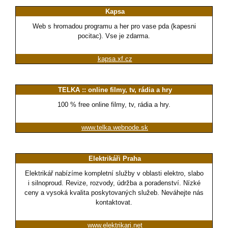
Kapsa
Web s hromadou programu a her pro vase pda (kapesni
pocitac). Vse je zdarma.
kapsa.xf.cz
TELKA :: online filmy, tv, rádia a hry
100 % free online filmy, tv, rádia a hry.
www.telka.webnode.sk
Elektrikáři Praha
Elektrikář nabízíme kompletní služby v oblasti elektro, slabo
i silnoproud. Revize, rozvody, údržba a poradenství. Nízké
ceny a vysoká kvalita poskytovaných služeb. Neváhejte nás
kontaktovat.
www.elektrikari.net