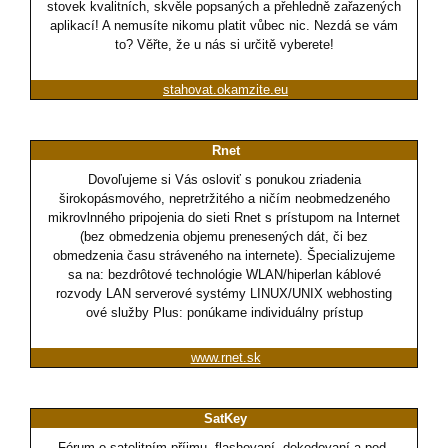
stovek kvalitních, skvěle popsaných a přehledně zařazených
aplikací! A nemusíte nikomu platit vůbec nic. Nezdá se vám
to? Věřte, že u nás si určitě vyberete!
stahovat.okamzite.eu
Rnet
Dovoľujeme si Vás osloviť s ponukou zriadenia
širokopásmového, nepretržitého a ničím neobmedzeného
mikrovlnného pripojenia do sieti Rnet s prístupom na Internet
(bez obmedzenia objemu prenesených dát, či bez
obmedzenia času stráveného na internete). Špecializujeme
sa na: bezdrôtové technológie WLAN/hiperlan káblové
rozvody LAN serverové systémy LINUX/UNIX webhosting
ové služby Plus: ponúkame individuálny prístup
www.rnet.sk
SatKey
Fórum o satelitním příjmu, flashovaní, dekodovaní a pod.