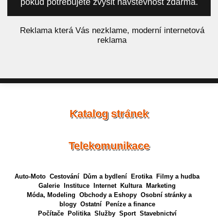
pokud potřebujete zvýšit návštěvnost zdarma.
á
Reklama která Vás nezklame, moderní internetová
reklama
Katalog stránek
Telekomunikace
Auto-Moto
Cestování
Dům a bydlení
Erotika
Filmy a hudba
Galerie
Instituce
Internet
Kultura
Marketing
Móda, Modeling
Obchody a Eshopy
Osobní stránky a
blogy
Ostatní
Peníze a finance
Počítače
Politika
Služby
Sport
Stavebnictví