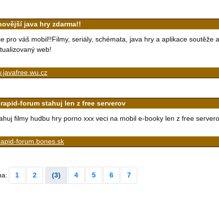
novější java hry zdarma!!
e pro váš mobil!!Filmy, seriály, schémata, java hry a aplikace soutěž
tualizovaný web!
.javafree.wu.cz
irapid-forum stahuj len z free serverov
ahuj filmy hudbu hry porno xxx veci na mobil e-booky len z free server
rapid-forum.bones.sk
na:
1
2
(3)
4
5
6
7