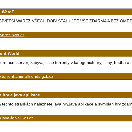
 WareZ
EJVĚTŠÍ WAREZ VŠECH DOB! STAHUJTE VŠE ZDARMA A BEZ OMEZEN
warez.own.cz
rent World
formacni server, zabyvajici se torrenty v kategoriich hry, filmy, hudba a
torrent.animalfriends.gzk.cz
a hry a java aplikace
 těchto stránkách naleznete java hry,java aplikace a symbian hry zdar
java-for-all.wu.cz