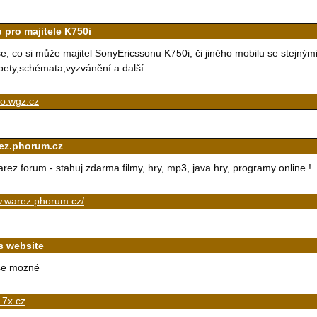
 pro majitele K750i
e, co si může majitel SonyEricssonu K750i, či jiného mobilu se stejnými
pety,schémata,vyzvánění a další
o.wgz.cz
ez.phorum.cz
rez forum - stahuj zdarma filmy, hry, mp3, java hry, programy online !
.warez.phorum.cz/
s website
se mozné
.7x.cz