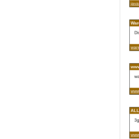
java
War
Di
ware
www
wa
www
ALL
3g
www.