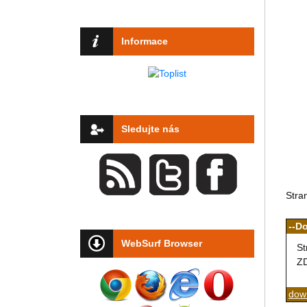
Informace
Sledujte nás
Stra
--D
WebSurf Browser
St
Z
down