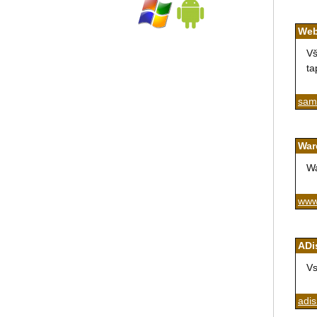
Web
Vš
ta
sam
War
Wa
www
ADi
V
adis