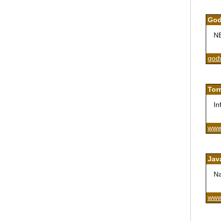
God
N
god
Tor
In
www.
Jav
Na
www.