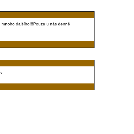
e a mnoho dalšího!!!Pouze u nás denně
ov