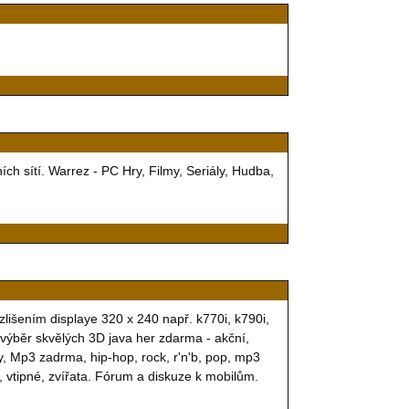
ch sítí. Warrez - PC Hry, Filmy, Seriály, Hudba,
lišením displaye 320 x 240 např. k770i, k790i,
í výběr skvělých 3D java her zdarma - akční,
ly, Mp3 zadrma, hip-hop, rock, r'n'b, pop, mp3
a, vtipné, zvířata. Fórum a diskuze k mobilům.