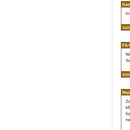
Gam
hr
gam
FS-
We
So
www.
Nej
Zd
k8
lo
na