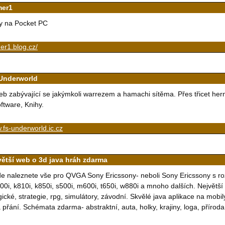
er1
y na Pocket PC
er1.blog.cz/
Underworld
b zabývající se jakýmkoli warrezem a hamachi sítěma. Přes třicet herní
ftware, Knihy.
fs-underworld.ic.cz
větší web o 3d java hráh zdarma
e naleznete vše pro QVGA Sony Ericssony- neboli Sony Ericssony s roz
00i, k810i, k850i, s500i, m600i, t650i, w880i a mnoho dalších. Největš
gické, strategie, rpg, simulátory, závodní. Skvělé java aplikace na mobi
 přání. Schémata zdarma- abstraktní, auta, holky, krajiny, loga, přírod