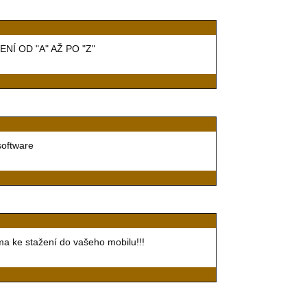
Í OD "A" AŽ PO "Z"
 software
ma ke stažení do vašeho mobilu!!!