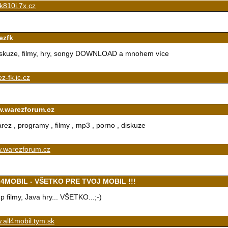
k810i.7x.cz
ezfk
skuze, filmy, hry, songy DOWNLOAD a mnohem více
z-fk.ic.cz
.warezforum.cz
rez , programy , filmy , mp3 , porno , diskuze
.warezforum.cz
4MOBIL - VŠETKO PRE TVOJ MOBIL !!!
p filmy, Java hry... VŠETKO...;-)
all4mobil.tym.sk