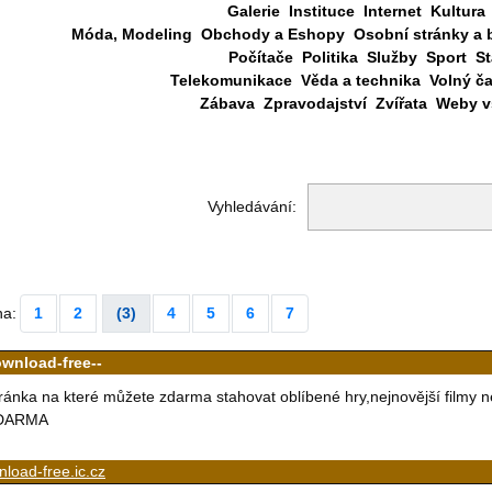
Galerie
Instituce
Internet
Kultura
Móda, Modeling
Obchody a Eshopy
Osobní stránky a 
Počítače
Politika
Služby
Sport
St
Telekomunikace
Věda a technika
Volný č
Zábava
Zpravodajství
Zvířata
Weby vš
Vyhledávání:
na:
1
2
(3)
4
5
6
7
ownload-free--
ránka na které můžete zdarma stahovat oblíbené hry,nejnovější filmy ne
DARMA
load-free.ic.cz