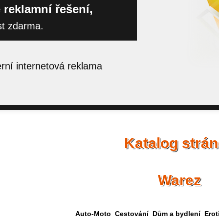
 reklamní řešení,
st zdarma.
ní internetová reklama
Katalog strá
Warez
Auto-Moto
Cestování
Dům a bydlení
Erot