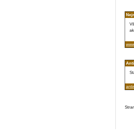
Nej
Vš
ak
www
Ant
St
anti
Stra