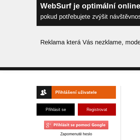
WebSurf je optimální online
pokud potřebujete zvýšit návštěvno
Reklama která Vás nezklame, moder
Přihlášení uživatele
Přihlásit se
Registrovat
Zapomenuté heslo