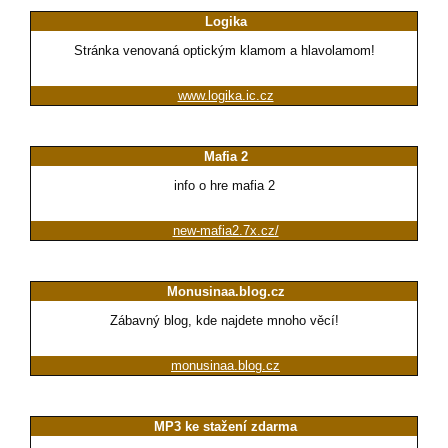
Logika
Stránka venovaná optickým klamom a hlavolamom!
www.logika.ic.cz
Mafia 2
info o hre mafia 2
new-mafia2.7x.cz/
Monusinaa.blog.cz
Zábavný blog, kde najdete mnoho věcí!
monusinaa.blog.cz
MP3 ke stažení zdarma