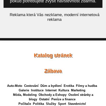
pokud potřebujete zvýšit návštěvnost zdarma.
á
Reklama která Vás nezklame, moderní internetová
reklama
Katalog stránek
Zábava
Auto-Moto
Cestování
Dům a bydlení
Erotika
Filmy a hudba
Galerie
Instituce
Internet
Kultura
Marketing
Móda, Modeling
Obchody a Eshopy
Osobní stránky a
blogy
Ostatní
Peníze a finance
Počítače
Politika
Služby
Sport
Stavebnictví