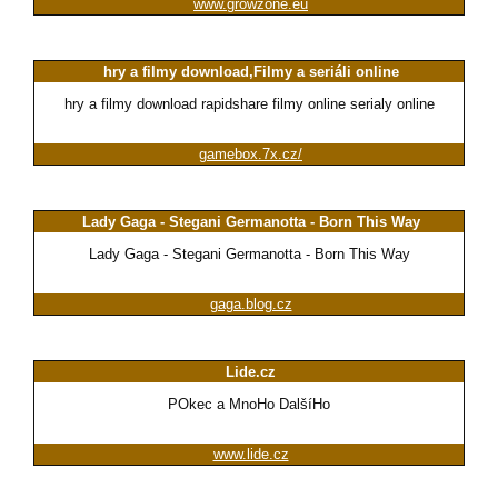
www.growzone.eu
hry a filmy download,Filmy a seriáli online
hry a filmy download rapidshare filmy online serialy online
gamebox.7x.cz/
Lady Gaga - Stegani Germanotta - Born This Way
Lady Gaga - Stegani Germanotta - Born This Way
gaga.blog.cz
Lide.cz
POkec a MnoHo DalšíHo
www.lide.cz