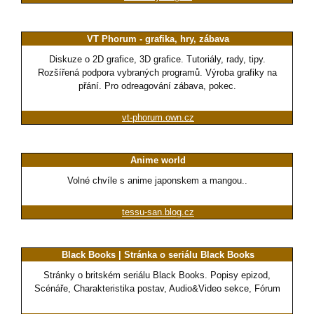
VT Phorum - grafika, hry, zábava
Diskuze o 2D grafice, 3D grafice. Tutoriály, rady, tipy.
Rozšířená podpora vybraných programů. Výroba grafiky na
přání. Pro odreagování zábava, pokec.
vt-phorum.own.cz
Anime world
Volné chvíle s anime japonskem a mangou..
tessu-san.blog.cz
Black Books | Stránka o seriálu Black Books
Stránky o britském seriálu Black Books. Popisy epizod,
Scénáře, Charakteristika postav, Audio&Video sekce, Fórum