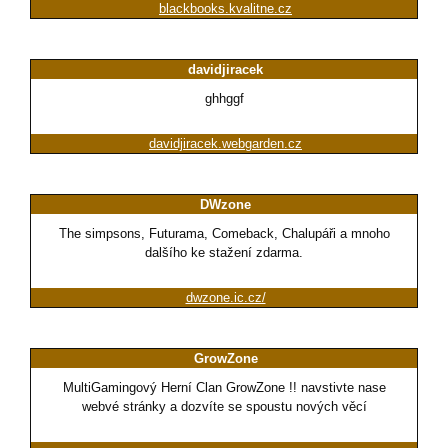
blackbooks.kvalitne.cz
davidjiracek
ghhggf
davidjiracek.webgarden.cz
DWzone
The simpsons, Futurama, Comeback, Chalupáři a mnoho
dalšího ke stažení zdarma.
dwzone.ic.cz/
GrowZone
MultiGamingový Herní Clan GrowZone !! navstivte nase
webvé stránky a dozvíte se spoustu nových věcí