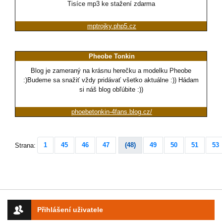
Tisíce mp3 ke stažení zdarma
mptrojky.php5.cz
Pheobe Tonkin
Blog je zameraný na krásnu herečku a modelku Pheobe
:)Budeme sa snažiť vždy pridávať všetko aktuálne :)) Hádam
si náš blog obľúbite :))
phoebetonkin-4fans.blog.cz/
1
45
46
47
(48)
49
50
51
53
Strana:
Přihlášení uživatele