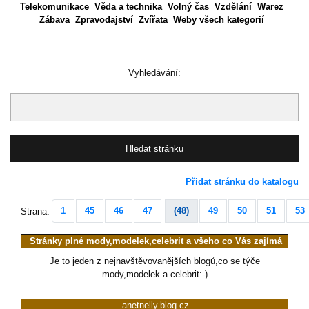
Telekomunikace
Věda a technika
Volný čas
Vzdělání
Warez
Zábava
Zpravodajství
Zvířata
Weby všech kategorií
Vyhledávání:
Přidat stránku do katalogu
1
45
46
47
(48)
49
50
51
53
Strana:
Stránky plné mody,modelek,celebrit a všeho co Vás zajímá
Je to jeden z nejnavštěvovanějších blogů,co se týče
mody,modelek a celebrit:-)
anetnelly.blog.cz