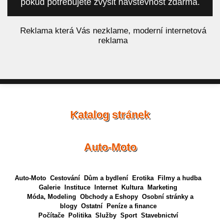
pokud potřebujete zvýšit návštěvnost zdarma.
á
Reklama která Vás nezklame, moderní internetová
reklama
Katalog stránek
Auto-Moto
Auto-Moto
Cestování
Dům a bydlení
Erotika
Filmy a hudba
Galerie
Instituce
Internet
Kultura
Marketing
Móda, Modeling
Obchody a Eshopy
Osobní stránky a
blogy
Ostatní
Peníze a finance
Počítače
Politika
Služby
Sport
Stavebnictví