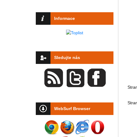
Informace
Sledujte nás
Stra
Stra
WebSurf Browser