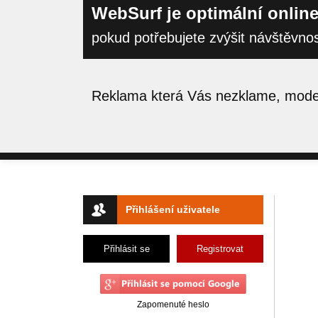
WebSurf je optimální online
pokud potřebujete zvýšit návštěvno
Reklama která Vás nezklame, moder
Přihlášení uživatele
Přihlásit se
Registrovat
Zapomenuté heslo