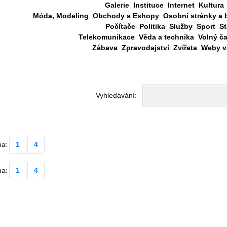
Galerie
Instituce
Internet
Kultura
Móda, Modeling
Obchody a Eshopy
Osobní stránky a 
Počítače
Politika
Služby
Sport
St
Telekomunikace
Věda a technika
Volný č
Zábava
Zpravodajství
Zvířata
Weby vš
Vyhledávání:
na:
1
4
na:
1
4