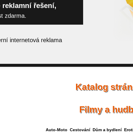
 reklamní řešení,
st zdarma.
ní internetová reklama
Katalog strá
Filmy a hud
Auto-Moto
Cestování
Dům a bydlení
Erot