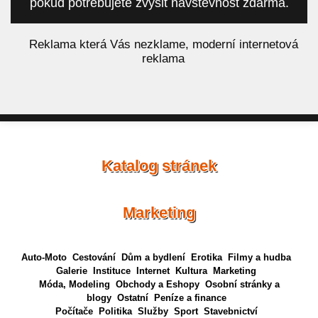
pokud potřebujete zvýšit návštěvnost zdarma.
á
Reklama která Vás nezklame, moderní internetová
reklama
Katalog stránek
Marketing
Auto-Moto
Cestování
Dům a bydlení
Erotika
Filmy a hudba
Galerie
Instituce
Internet
Kultura
Marketing
Móda, Modeling
Obchody a Eshopy
Osobní stránky a
blogy
Ostatní
Peníze a finance
Počítače
Politika
Služby
Sport
Stavebnictví