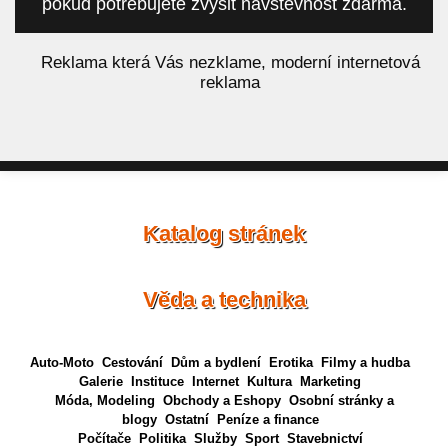
pokud potřebujete zvýšit návštěvnost zdarma.
á
Reklama která Vás nezklame, moderní internetová
reklama
Katalog stránek
Věda a technika
Auto-Moto
Cestování
Dům a bydlení
Erotika
Filmy a hudba
Galerie
Instituce
Internet
Kultura
Marketing
Móda, Modeling
Obchody a Eshopy
Osobní stránky a
blogy
Ostatní
Peníze a finance
Počítače
Politika
Služby
Sport
Stavebnictví