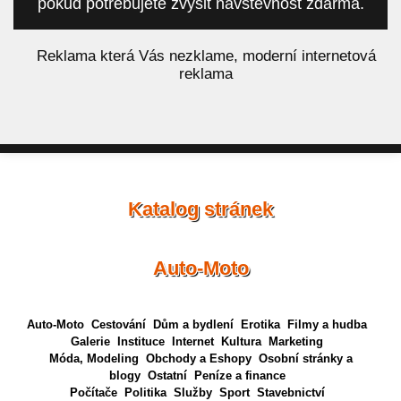
pokud potřebujete zvýšit návštěvnost zdarma.
á
Reklama která Vás nezklame, moderní internetová
reklama
Katalog stránek
Auto-Moto
Auto-Moto
Cestování
Dům a bydlení
Erotika
Filmy a hudba
Galerie
Instituce
Internet
Kultura
Marketing
Móda, Modeling
Obchody a Eshopy
Osobní stránky a
blogy
Ostatní
Peníze a finance
Počítače
Politika
Služby
Sport
Stavebnictví