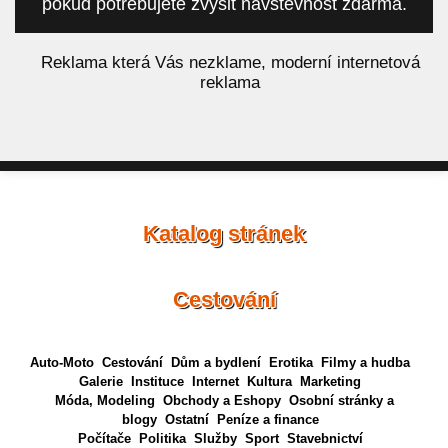
pokud potřebujete zvýšit návštěvnost zdarma.
á
Reklama která Vás nezklame, moderní internetová
reklama
Katalog stránek
Cestování
Auto-Moto
Cestování
Dům a bydlení
Erotika
Filmy a hudba
Galerie
Instituce
Internet
Kultura
Marketing
Móda, Modeling
Obchody a Eshopy
Osobní stránky a
blogy
Ostatní
Peníze a finance
Počítače
Politika
Služby
Sport
Stavebnictví