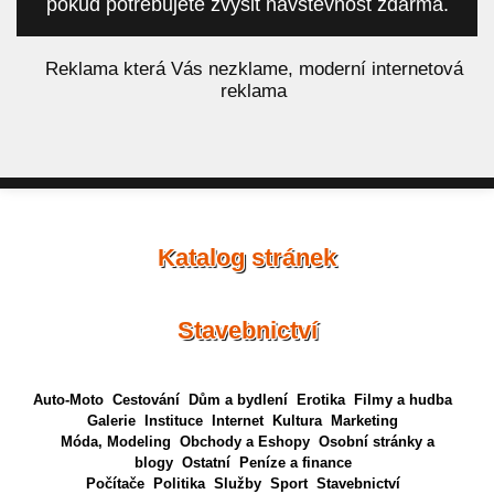
pokud potřebujete zvýšit návštěvnost zdarma.
á
Reklama která Vás nezklame, moderní internetová
reklama
Katalog stránek
Stavebnictví
Auto-Moto
Cestování
Dům a bydlení
Erotika
Filmy a hudba
Galerie
Instituce
Internet
Kultura
Marketing
Móda, Modeling
Obchody a Eshopy
Osobní stránky a
blogy
Ostatní
Peníze a finance
Počítače
Politika
Služby
Sport
Stavebnictví