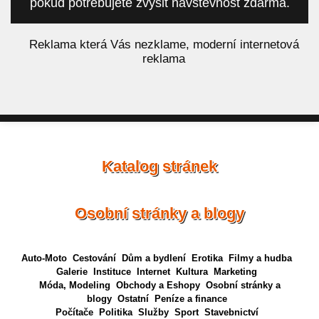
pokud potřebujete zvýšit návštěvnost zdarma.
á
Reklama která Vás nezklame, moderní internetová
reklama
Katalog stránek
Osobní stránky a blogy
Auto-Moto
Cestování
Dům a bydlení
Erotika
Filmy a hudba
Galerie
Instituce
Internet
Kultura
Marketing
Móda, Modeling
Obchody a Eshopy
Osobní stránky a
blogy
Ostatní
Peníze a finance
Počítače
Politika
Služby
Sport
Stavebnictví