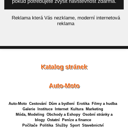
pokud potřebujete zvýšit návštěvnost zdarma.
á
Reklama která Vás nezklame, moderní internetová
reklama
Katalog stránek
Auto-Moto
Auto-Moto
Cestování
Dům a bydlení
Erotika
Filmy a hudba
Galerie
Instituce
Internet
Kultura
Marketing
Móda, Modeling
Obchody a Eshopy
Osobní stránky a
blogy
Ostatní
Peníze a finance
Počítače
Politika
Služby
Sport
Stavebnictví