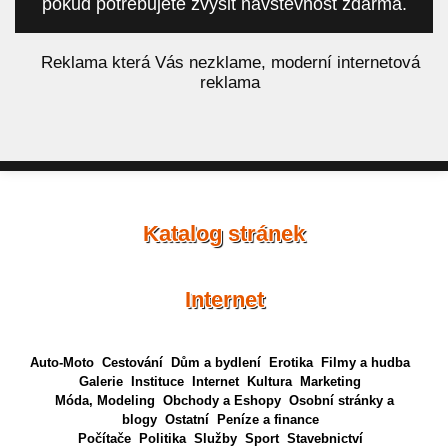
pokud potřebujete zvýšit návštěvnost zdarma.
á
Reklama která Vás nezklame, moderní internetová
reklama
Katalog stránek
Internet
Auto-Moto
Cestování
Dům a bydlení
Erotika
Filmy a hudba
Galerie
Instituce
Internet
Kultura
Marketing
Móda, Modeling
Obchody a Eshopy
Osobní stránky a
blogy
Ostatní
Peníze a finance
Počítače
Politika
Služby
Sport
Stavebnictví