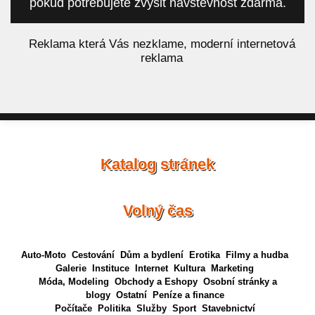
pokud potřebujete zvýšit návštěvnost zdarma.
á
Reklama která Vás nezklame, moderní internetová
reklama
Katalog stránek
Volný čas
Auto-Moto
Cestování
Dům a bydlení
Erotika
Filmy a hudba
Galerie
Instituce
Internet
Kultura
Marketing
Móda, Modeling
Obchody a Eshopy
Osobní stránky a
blogy
Ostatní
Peníze a finance
Počítače
Politika
Služby
Sport
Stavebnictví