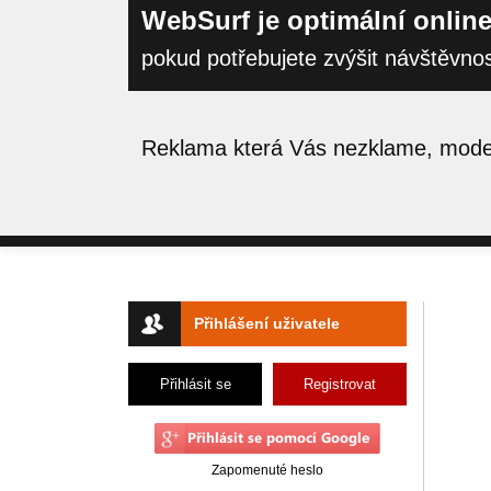
WebSurf je optimální online
pokud potřebujete zvýšit návštěvno
Reklama která Vás nezklame, moder
Přihlášení uživatele
Přihlásit se
Registrovat
Zapomenuté heslo