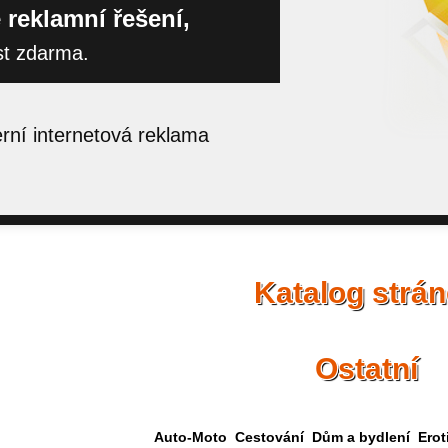
 reklamní řešení,
st zdarma.
ní internetová reklama
Katalog strá
Ostatní
Auto-Moto
Cestování
Dům a bydlení
Erot