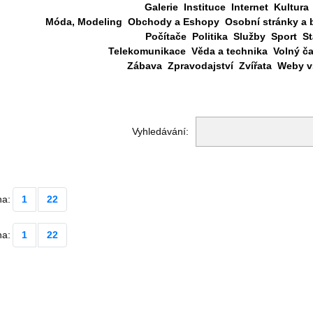
Galerie
Instituce
Internet
Kultura
Móda, Modeling
Obchody a Eshopy
Osobní stránky a 
Počítače
Politika
Služby
Sport
St
Telekomunikace
Věda a technika
Volný č
Zábava
Zpravodajství
Zvířata
Weby vš
Vyhledávání:
na:
1
22
na:
1
22