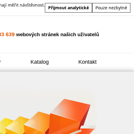
ají měřit návštěvnost.
Přijmout analytické
Pouze nezbytné
83 639
webových stránek našich uživatelů
y
Katalog
Kontakt
Zvýšení
Reklam