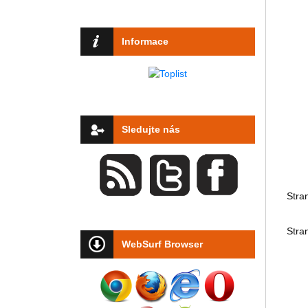
Informace
Sledujte nás
Stra
Stra
WebSurf Browser