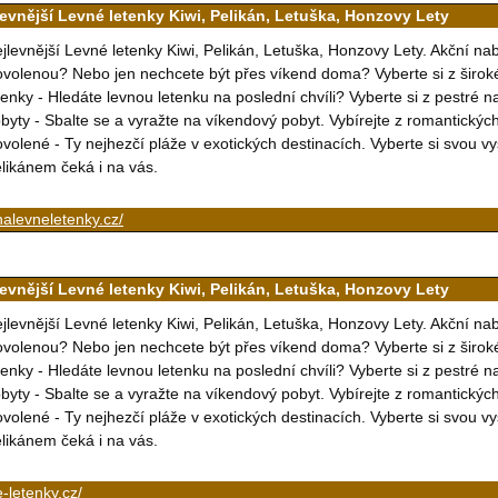
levnější Levné letenky Kiwi, Pelikán, Letuška, Honzovy Lety
jlevnější Levné letenky Kiwi, Pelikán, Letuška, Honzovy Lety. Akční na
volenou? Nebo jen nechcete být přes víkend doma? Vyberte si z širok
tenky - Hledáte levnou letenku na poslední chvíli? Vyberte si z pestré 
byty - Sbalte se a vyražte na víkendový pobyt. Vybírejte z romantický
volené - Ty nejhezčí pláže v exotických destinacích. Vyberte si svou 
likánem čeká i na vás.
nalevneletenky.cz/
levnější Levné letenky Kiwi, Pelikán, Letuška, Honzovy Lety
jlevnější Levné letenky Kiwi, Pelikán, Letuška, Honzovy Lety. Akční na
volenou? Nebo jen nechcete být přes víkend doma? Vyberte si z širok
tenky - Hledáte levnou letenku na poslední chvíli? Vyberte si z pestré 
byty - Sbalte se a vyražte na víkendový pobyt. Vybírejte z romantický
volené - Ty nejhezčí pláže v exotických destinacích. Vyberte si svou 
likánem čeká i na vás.
-letenky.cz/