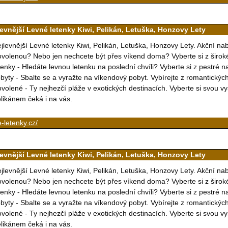
levnější Levné letenky Kiwi, Pelikán, Letuška, Honzovy Lety
jlevnější Levné letenky Kiwi, Pelikán, Letuška, Honzovy Lety. Akční na
volenou? Nebo jen nechcete být přes víkend doma? Vyberte si z širok
tenky - Hledáte levnou letenku na poslední chvíli? Vyberte si z pestré 
byty - Sbalte se a vyražte na víkendový pobyt. Vybírejte z romantický
volené - Ty nejhezčí pláže v exotických destinacích. Vyberte si svou 
likánem čeká i na vás.
-letenky.cz/
levnější Levné letenky Kiwi, Pelikán, Letuška, Honzovy Lety
jlevnější Levné letenky Kiwi, Pelikán, Letuška, Honzovy Lety. Akční na
volenou? Nebo jen nechcete být přes víkend doma? Vyberte si z širok
tenky - Hledáte levnou letenku na poslední chvíli? Vyberte si z pestré 
byty - Sbalte se a vyražte na víkendový pobyt. Vybírejte z romantický
volené - Ty nejhezčí pláže v exotických destinacích. Vyberte si svou 
likánem čeká i na vás.