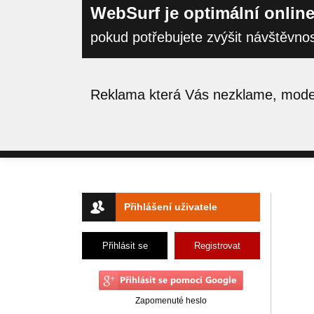
WebSurf je optimální online
pokud potřebujete zvýšit návštěvno
Reklama která Vás nezklame, moder
Přihlášení uživatele
Přihlásit se
Registrovat
Zapomenuté heslo