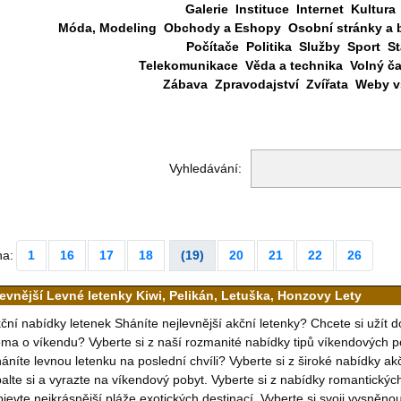
Galerie
Instituce
Internet
Kultura
Móda, Modeling
Obchody a Eshopy
Osobní stránky a 
Počítače
Politika
Služby
Sport
St
Telekomunikace
Věda a technika
Volný č
Zábava
Zpravodajství
Zvířata
Weby vš
Vyhledávání:
na:
1
16
17
18
(19)
20
21
22
26
levnější Levné letenky Kiwi, Pelikán, Letuška, Honzovy Lety
ční nabídky letenek Sháníte nejlevnější akční letenky? Chcete si užít 
ma o víkendu? Vyberte si z naší rozmanité nabídky tipů víkendových p
áníte levnou letenku na poslední chvíli? Vyberte si z široké nabídky a
alte si a vyrazte na víkendový pobyt. Vyberte si z nabídky romantický
jevte nejkrásnější pláže exotických destinací. Vyberte si svoji vysněn