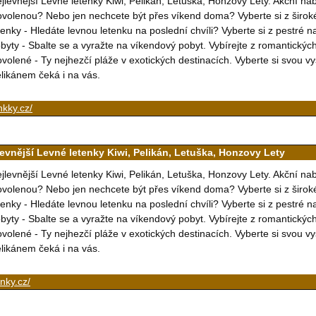
jlevnější Levné letenky Kiwi, Pelikán, Letuška, Honzovy Lety. Akční na
volenou? Nebo jen nechcete být přes víkend doma? Vyberte si z širok
tenky - Hledáte levnou letenku na poslední chvíli? Vyberte si z pestré 
byty - Sbalte se a vyražte na víkendový pobyt. Vybírejte z romantický
volené - Ty nejhezčí pláže v exotických destinacích. Vyberte si svou 
likánem čeká i na vás.
nkky.cz/
levnější Levné letenky Kiwi, Pelikán, Letuška, Honzovy Lety
jlevnější Levné letenky Kiwi, Pelikán, Letuška, Honzovy Lety. Akční na
volenou? Nebo jen nechcete být přes víkend doma? Vyberte si z širok
tenky - Hledáte levnou letenku na poslední chvíli? Vyberte si z pestré 
byty - Sbalte se a vyražte na víkendový pobyt. Vybírejte z romantický
volené - Ty nejhezčí pláže v exotických destinacích. Vyberte si svou 
likánem čeká i na vás.
nky.cz/