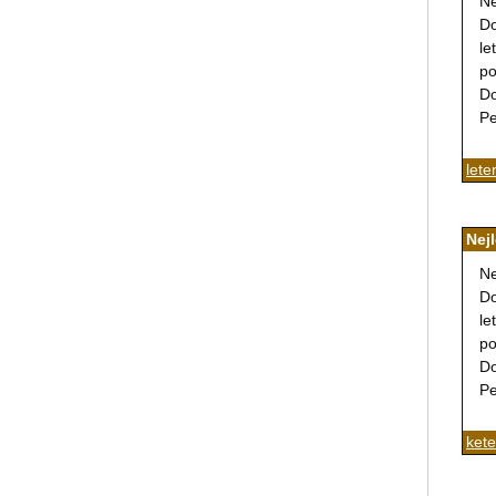
Ne
Do
le
po
Do
Pe
lete
Nej
Ne
Do
le
po
Do
Pe
kete