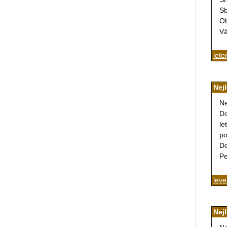
Sb
Ob
Vá
lete
Nej
Ne
Do
le
po
Do
Pe
leve
Nej