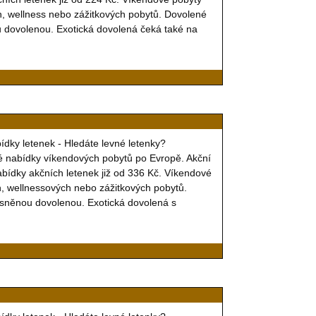
ch, wellness nebo zážitkových pobytů. Dovolené
ou dovolenou. Exotická dovolená čeká také na
bídky letenek - Hledáte levné letenky?
é nabídky víkendových pobytů po Evropě. Akční
nabídky akčních letenek již od 336 Kč. Víkendové
ch, wellnessových nebo zážitkových pobytů.
vysněnou dovolenou. Exotická dovolená s