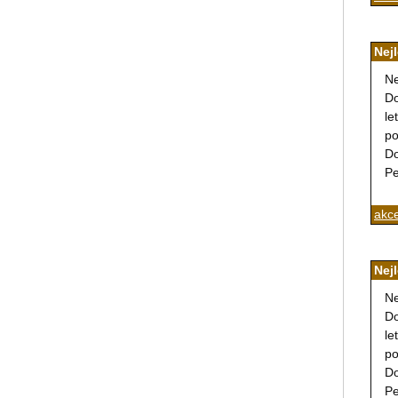
Nej
Ne
Do
le
po
Do
Pe
akce
Nej
Ne
Do
le
po
Do
Pe