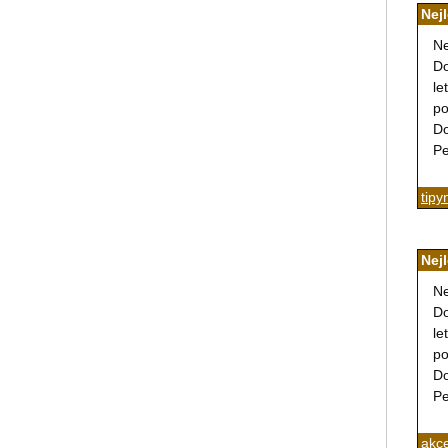
Nej
Ne
Do
le
po
Do
Pe
tipy
Nej
Ne
Do
le
po
Do
Pe
akce