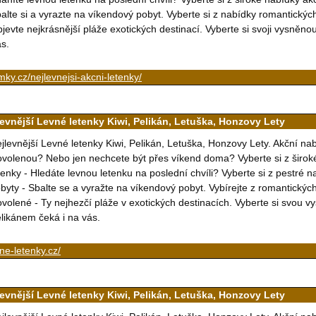
alte si a vyrazte na víkendový pobyt. Vyberte si z nabídky romantický
jevte nejkrásnější pláže exotických destinací. Vyberte si svoji vysněn
s.
mky.cz/nejlevnejsi-akcni-letenky/
levnější Levné letenky Kiwi, Pelikán, Letuška, Honzovy Lety
jlevnější Levné letenky Kiwi, Pelikán, Letuška, Honzovy Lety. Akční na
volenou? Nebo jen nechcete být přes víkend doma? Vyberte si z širok
tenky - Hledáte levnou letenku na poslední chvíli? Vyberte si z pestré 
byty - Sbalte se a vyražte na víkendový pobyt. Vybírejte z romantický
volené - Ty nejhezčí pláže v exotických destinacích. Vyberte si svou 
likánem čeká i na vás.
ne-letenky.cz/
levnější Levné letenky Kiwi, Pelikán, Letuška, Honzovy Lety