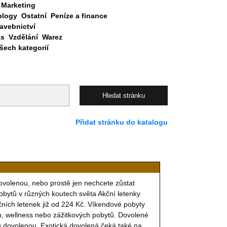
Marketing
blogy
Ostatní
Peníze a finance
avebnictví
as
Vzdělání
Warez
ech kategorií
Přidat stránku do katalogu
dovolenou, nebo prostě jen nechcete zůstat
obytů v různých koutech světa Akční letenky
kčních letenek již od 224 Kč. Víkendové pobyty
ch, wellness nebo zážitkových pobytů. Dovolené
ou dovolenou. Exotická dovolená čeká také na