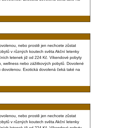
dovolenou, nebo prostě jen nechcete zůstat
obytů v různých koutech světa Akční letenky
kčních letenek již od 224 Kč. Víkendové pobyty
ch, wellness nebo zážitkových pobytů. Dovolené
ou dovolenou. Exotická dovolená čeká také na
dovolenou, nebo prostě jen nechcete zůstat
obytů v různých koutech světa Akční letenky
kčních letenek již od 224 Kč. Víkendové pobyty