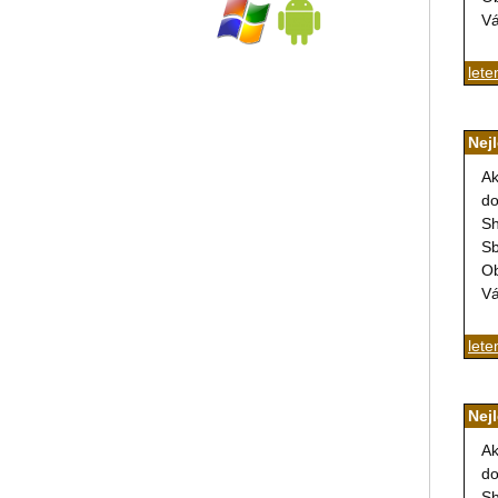
Vá
lete
Nej
Ak
do
Sh
Sb
Ob
Vá
lete
Nej
Ak
do
Sh