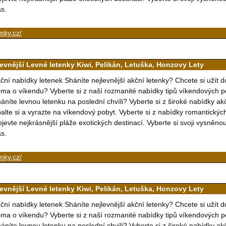
s.
mky.cz/
levnější Levné letenky Kiwi, Pelikán, Letuška, Honzovy Lety
ční nabídky letenek Sháníte nejlevnější akční letenky? Chcete si užít 
ma o víkendu? Vyberte si z naší rozmanité nabídky tipů víkendových p
áníte levnou letenku na poslední chvíli? Vyberte si z široké nabídky a
alte si a vyrazte na víkendový pobyt. Vyberte si z nabídky romantický
jevte nejkrásnější pláže exotických destinací. Vyberte si svoji vysněn
s.
mky.cz/
levnější Levné letenky Kiwi, Pelikán, Letuška, Honzovy Lety
ční nabídky letenek Sháníte nejlevnější akční letenky? Chcete si užít 
ma o víkendu? Vyberte si z naší rozmanité nabídky tipů víkendových p
áníte levnou letenku na poslední chvíli? Vyberte si z široké nabídky a