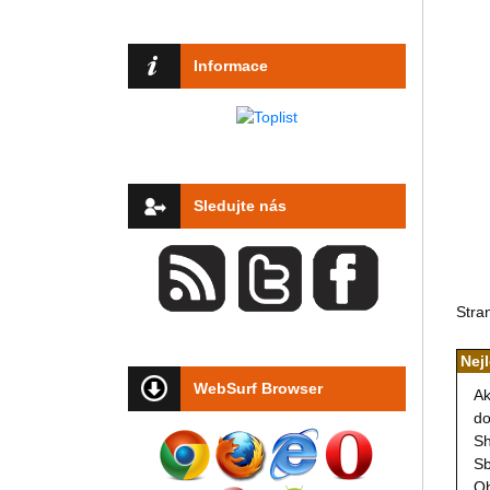
Informace
Sledujte nás
Stra
Nej
WebSurf Browser
Ak
do
Sh
Sb
Ob