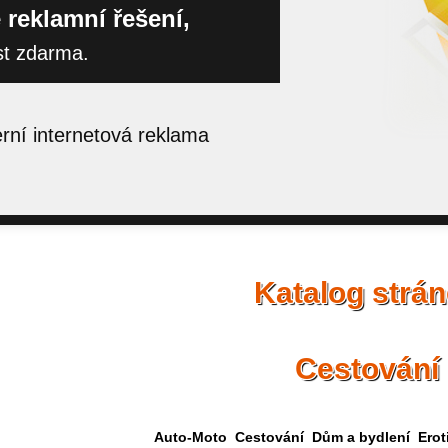
 reklamní řešení,
st zdarma.
ní internetová reklama
Katalog strá
Cestování
Auto-Moto
Cestování
Dům a bydlení
Erot