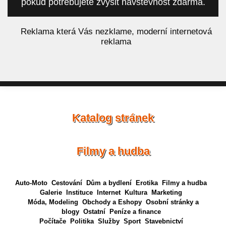
pokud potřebujete zvýšit návštěvnost zdarma.
á
Reklama která Vás nezklame, moderní internetová
reklama
Katalog stránek
Filmy a hudba
Auto-Moto
Cestování
Dům a bydlení
Erotika
Filmy a hudba
Galerie
Instituce
Internet
Kultura
Marketing
Móda, Modeling
Obchody a Eshopy
Osobní stránky a
blogy
Ostatní
Peníze a finance
Počítače
Politika
Služby
Sport
Stavebnictví