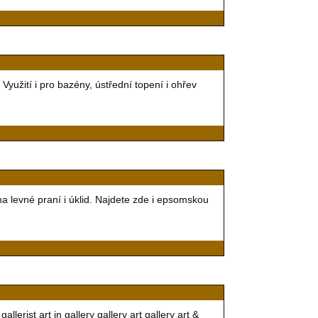
yužití i pro bazény, ústřední topení i ohřev
a levné praní i úklid. Najdete zde i epsomskou
allerist art in gallery gallery art gallery art &