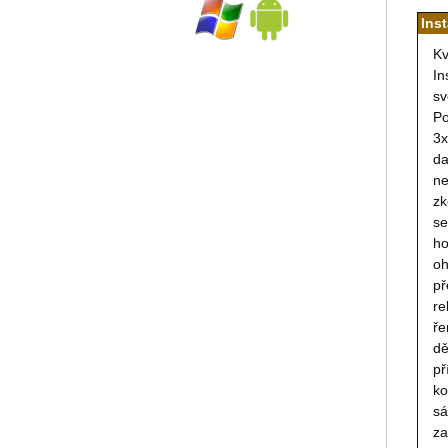
Ins
Kv
In
sv
Po
3x
da
ne
zk
se
ho
oh
př
re
ře
dě
př
ko
sá
za