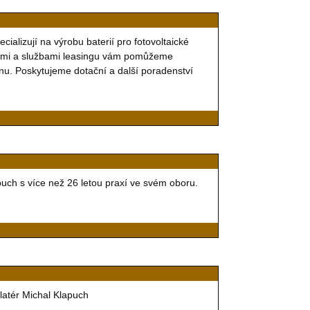
ializují na výrobu baterií pro fotovoltaické
iemi a službami leasingu vám pomůžeme
řinu. Poskytujeme dotační a další poradenství
apuch s více než 26 letou praxí ve svém oboru.
alatér Michal Klapuch