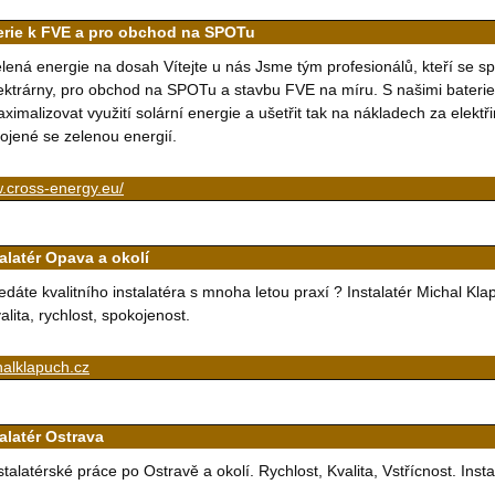
erie k FVE a pro obchod na SPOTu
lená energie na dosah Vítejte u nás Jsme tým profesionálů, kteří se spec
ektrárny, pro obchod na SPOTu a stavbu FVE na míru. S našimi bater
ximalizovat využití solární energie a ušetřit tak na nákladech za elekt
ojené se zelenou energií.
.cross-energy.eu/
alatér Opava a okolí
edáte kvalitního instalatéra s mnoha letou praxí ? Instalatér Michal Kl
alita, rychlost, spokojenost.
alklapuch.cz
alatér Ostrava
stalatérské práce po Ostravě a okolí. Rychlost, Kvalita, Vstřícnost. Inst