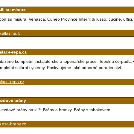
ili su misura
bili su misura. Venasca, Cuneo Province Interni di lusso, cucine, uffici,
allasina.it/
talace-repa.cz
bízíme kompletní instalatérské a topenářské práce. Tepelná čerpadla + 
mpletní solární systémy. Poskytujeme také odborné poradenství.
alace-repa.cz
ezdové brány
jezdové brány na klíč. Brány a branky. Brány s tahokovem.
.eso-brany.cz