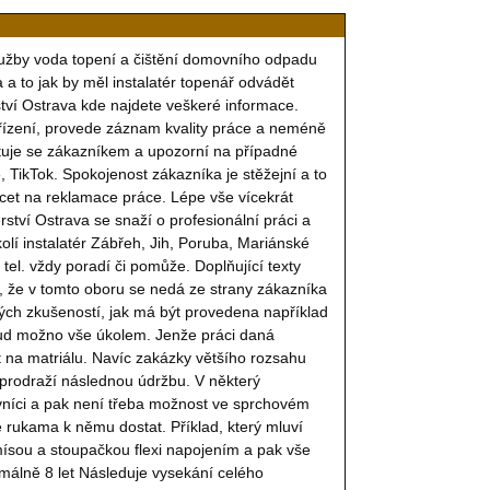
 služby voda topení a čištění domovního odpadu
 a to jak by měl instalatér topenář odvádět
érství Ostrava kde najdete veškeré informace.
řízení, provede záznam kvality práce a neméně
ltuje se zákazníkem a upozorní na případné
 TikTok. Spokojenost zákazníka je stěžejní a to
acet na reklamace práce. Lépe vše vícekrát
rství Ostrava se snaží o profesionální práci a
kolí instalatér Zábřeh, Jih, Poruba, Mariánské
tel. vždy poradí či pomůže. Doplňující texty
t, že v tomto oboru se nedá ze strany zákazníka
ých zkušeností, jak má být provedena například
kud možno vše úkolem. Jenže práci daná
t na matriálu. Navíc zakázky většího rozsahu
a prodraží následnou údržbu. V některý
ovníci a pak není třeba možnost ve sprchovém
se rukama k němu dostat. Příklad, který mluví
ísou a stoupačkou flexi napojením a pak vše
imálně 8 let Následuje vysekání celého