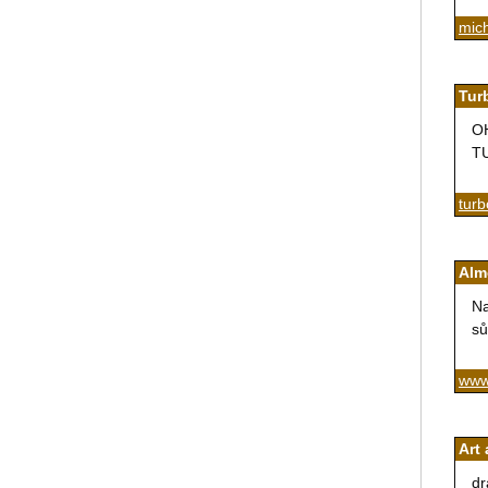
mich
Tur
OH
T
tur
Alm
Na
sů
www
Art
dr