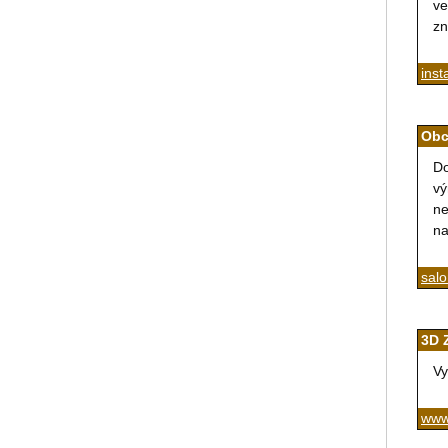
ve
zn
inst
Obc
Do
vý
ne
na
salo
3D 
Vy
www