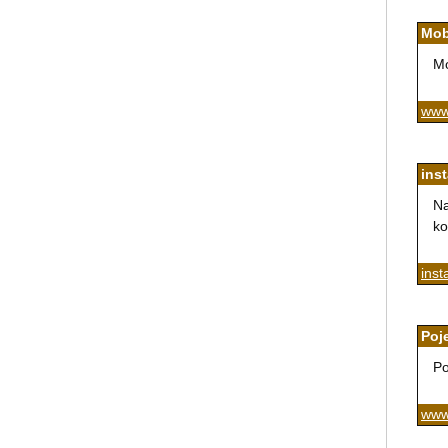
Mob
Mo
www.
ins
Na
ko
inst
Poj
Po
www