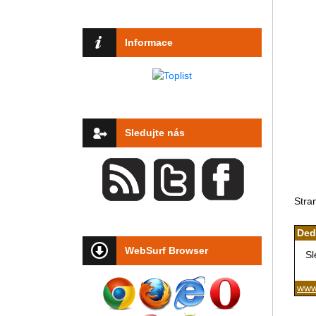
Informace
Sledujte nás
Stra
Ded
WebSurf Browser
Sl
www