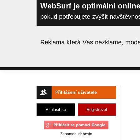
WebSurf je optimální online
pokud potřebujete zvýšit návštěvno
Reklama která Vás nezklame, moder
Přihlášení uživatele
Přihlásit se
Registrovat
Zapomenuté heslo