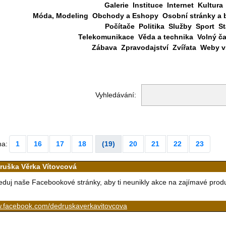
Galerie
Instituce
Internet
Kultura
Móda, Modeling
Obchody a Eshopy
Osobní stránky a 
Počítače
Politika
Služby
Sport
St
Telekomunikace
Věda a technika
Volný č
Zábava
Zpravodajství
Zvířata
Weby vš
Vyhledávání:
na:
1
16
17
18
(19)
20
21
22
23
ruška Věrka Vítovcová
eduj naše Facebookové stránky, aby ti neunikly akce na zajímavé prod
.facebook.com/dedruskaverkavitovcova