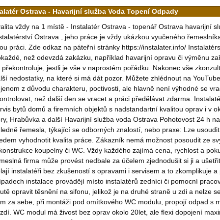
talatér Ostrava - Havarijní služba Voda Topení Odpady
alita vždy na 1 místě - Instalatér Ostrava - topenář Ostrava havarijní
stalatérství Ostrava , jeho práce je vždy ukázkou vyučeného řemeslníka
ou práci. Zde odkaz na páteřní stránky https://instalater.info/ Instalat
každé, než odevzdá zakázku, například havarijní opravu či výměnu za
 překontroluje, jestli je vše v naprostém pořádku. Nakonec vše zkonzu
lší nedostatky, na které si má dát pozor. Můžete zhlédnout na YouTube,
jenom z důvodu charakteru, poctivosti, ale hlavně není výhodné se vr
ontrolovat, než další den se vracet a práci předělávat zdarma. Instalaté
rvis bytů domů a firemních objektů s nadstandartní kvalitou oprav i v o
ry, Hrabůvka a další Havarijní služba voda Ostrava Pohotovost 24 h na 
ledně řemesla, týkající se odborných znalostí, nebo praxe: Lze usoudi
edem vyhodnotit kvalita práce. Zákazník nemá možnost posoudit ze sv
konstrukce koupelny či WC. Vždy každého zajímá cena, rychlost a po
meslná firma může provést nedbale za účelem zjednodušit si ji a ušetři
lají instalatéři bez zkušeností s opravami i servisem a to zkomplikuje 
ípadech instalace provádějí místo instalatérů zedníci či pomocní prac
utě opravit těsnění na sifonu, jelikož je na druhé straně u zdi a nelze 
m za sebe, při montáži pod omítkového WC modulu, propojí odpad s m
zdí. WC modul má živost bez oprav okolo 20let, ale flexi dopojení max