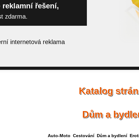
 reklamní řešení,
st zdarma.
ní internetová reklama
Katalog strá
Dům a bydle
Auto-Moto
Cestování
Dům a bydlení
Erot