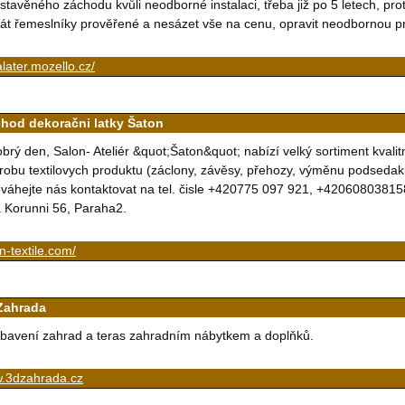
stavěného záchodu kvůli neodborné instalaci, třeba již po 5 letech, pr
át řemeslníky prověřené a nesázet vše na cenu, opravit neodbornou p
alater.mozello.cz/
hod dekoračni latky Šaton
brý den, Salon- Ateliér &quot;Šaton&quot; nabízí velký sortiment kvalitn
robu textilovych produktu (záclony, závěsy, přehozy, výměnu podsedak
váhejte nás kontaktovat na tel. čisle +420775 097 921, +42060803815
 Korunni 56, Paraha2.
n-textile.com/
Zahrada
bavení zahrad a teras zahradním nábytkem a doplňků.
.3dzahrada.cz