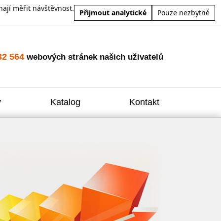
ají měřit návštěvnost.
Přijmout analytické
Pouze nezbytné
32 564
webových stránek našich uživatelů
y
Katalog
Kontakt
Zvýšení
Reklam