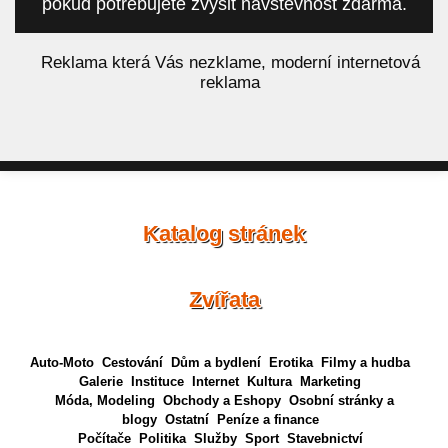
pokud potřebujete zvýšit návštěvnost zdarma.
á
Reklama která Vás nezklame, moderní internetová
reklama
Katalog stránek
Zvířata
Auto-Moto
Cestování
Dům a bydlení
Erotika
Filmy a hudba
Galerie
Instituce
Internet
Kultura
Marketing
Móda, Modeling
Obchody a Eshopy
Osobní stránky a
blogy
Ostatní
Peníze a finance
Počítače
Politika
Služby
Sport
Stavebnictví