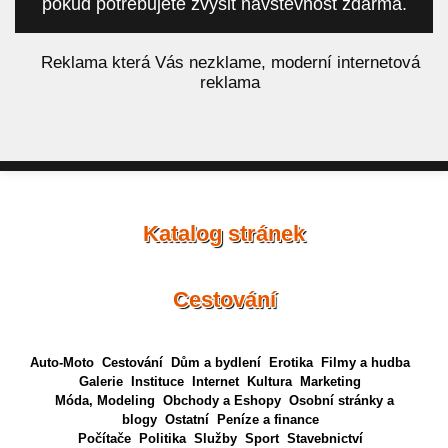
pokud potřebujete zvýšit návštěvnost zdarma.
á
Reklama která Vás nezklame, moderní internetová
reklama
Katalog stránek
Cestování
Auto-Moto
Cestování
Dům a bydlení
Erotika
Filmy a hudba
Galerie
Instituce
Internet
Kultura
Marketing
Móda, Modeling
Obchody a Eshopy
Osobní stránky a
blogy
Ostatní
Peníze a finance
Počítače
Politika
Služby
Sport
Stavebnictví