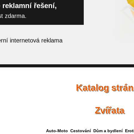
 reklamní řešení,
st zdarma.
ní internetová reklama
Katalog strá
Zvířata
Auto-Moto
Cestování
Dům a bydlení
Erot