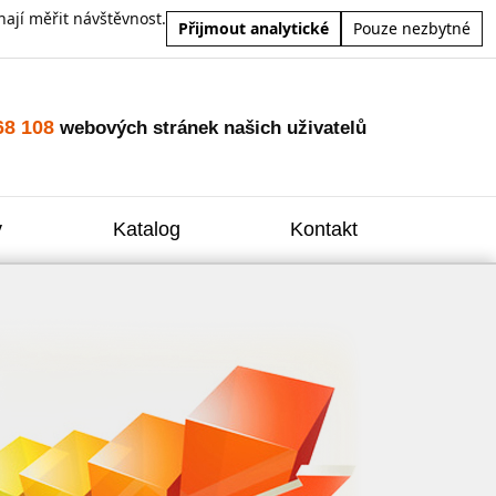
ají měřit návštěvnost.
Přijmout analytické
Pouze nezbytné
68 108
webových stránek našich uživatelů
y
Katalog
Kontakt
Zvýšení
Reklam