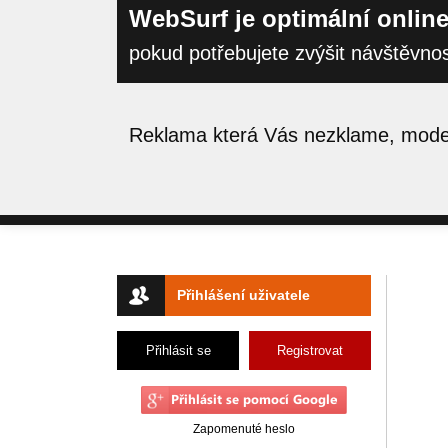
WebSurf je optimální online
pokud potřebujete zvýšit návštěvno
Reklama která Vás nezklame, moder
Přihlášení uživatele
Přihlásit se
Registrovat
Zapomenuté heslo