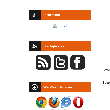
Informace
Sledujte nás
Stra
Stra
WebSurf Browser