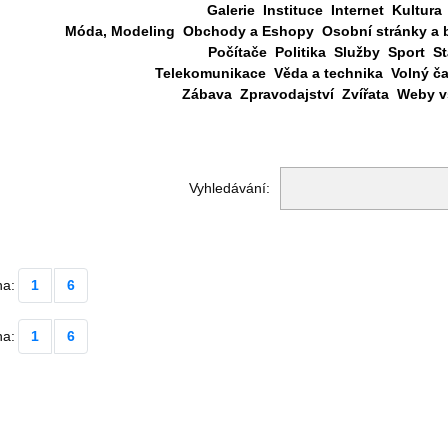
Galerie
Instituce
Internet
Kultura
Móda, Modeling
Obchody a Eshopy
Osobní stránky a 
Počítače
Politika
Služby
Sport
St
Telekomunikace
Věda a technika
Volný č
Zábava
Zpravodajství
Zvířata
Weby vš
Vyhledávání:
na:
1
6
na:
1
6