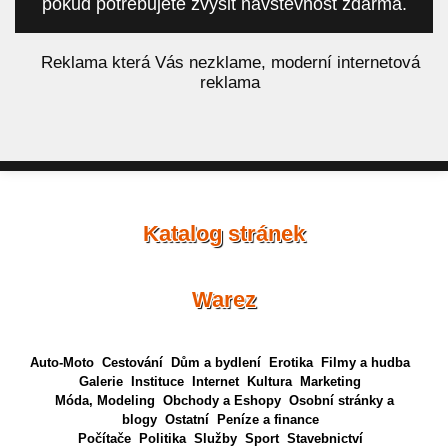
pokud potřebujete zvýšit návštěvnost zdarma.
á
Reklama která Vás nezklame, moderní internetová
reklama
Katalog stránek
Warez
Auto-Moto
Cestování
Dům a bydlení
Erotika
Filmy a hudba
Galerie
Instituce
Internet
Kultura
Marketing
Móda, Modeling
Obchody a Eshopy
Osobní stránky a
blogy
Ostatní
Peníze a finance
Počítače
Politika
Služby
Sport
Stavebnictví