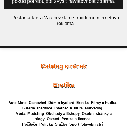
pokud potřebujete zvýšit návštěvnost zdarma.
á
Reklama která Vás nezklame, moderní internetová
reklama
Katalog stránek
Erotika
Auto-Moto
Cestování
Dům a bydlení
Erotika
Filmy a hudba
Galerie
Instituce
Internet
Kultura
Marketing
Móda, Modeling
Obchody a Eshopy
Osobní stránky a
blogy
Ostatní
Peníze a finance
Počítače
Politika
Služby
Sport
Stavebnictví