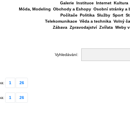
Galerie
Instituce
Internet
Kultura
Móda, Modeling
Obchody a Eshopy
Osobní stránky a 
Počítače
Politika
Služby
Sport
St
Telekomunikace
Věda a technika
Volný č
Zábava
Zpravodajství
Zvířata
Weby vš
Vyhledávání:
na:
1
26
na:
1
26