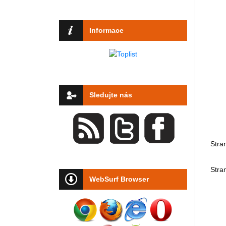
Informace
Sledujte nás
Stra
Stra
WebSurf Browser