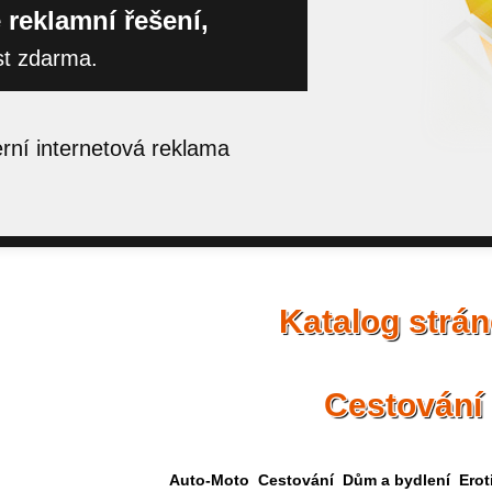
 reklamní řešení,
st zdarma.
ní internetová reklama
Katalog strá
Cestování
Auto-Moto
Cestování
Dům a bydlení
Erot