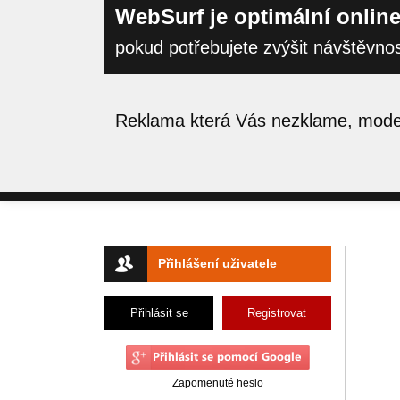
WebSurf je optimální online
pokud potřebujete zvýšit návštěvno
Reklama která Vás nezklame, moder
Přihlášení uživatele
Přihlásit se
Registrovat
Zapomenuté heslo