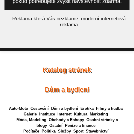
pokud potřebujete zvýšit návštěvnost zdarma.
á
Reklama která Vás nezklame, moderní internetová
reklama
Katalog stránek
Dům a bydlení
Auto-Moto
Cestování
Dům a bydlení
Erotika
Filmy a hudba
Galerie
Instituce
Internet
Kultura
Marketing
Móda, Modeling
Obchody a Eshopy
Osobní stránky a
blogy
Ostatní
Peníze a finance
Počítače
Politika
Služby
Sport
Stavebnictví