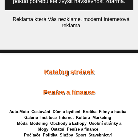
pokud potřebujete zvýšit návštěvnost zdarma.
á
Reklama která Vás nezklame, moderní internetová
reklama
Katalog stránek
Peníze a finance
Auto-Moto
Cestování
Dům a bydlení
Erotika
Filmy a hudba
Galerie
Instituce
Internet
Kultura
Marketing
Móda, Modeling
Obchody a Eshopy
Osobní stránky a
blogy
Ostatní
Peníze a finance
Počítače
Politika
Služby
Sport
Stavebnictví