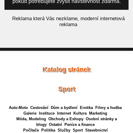
pokud potřebujete zvýšit návštěvnost zdarma.
á
Reklama která Vás nezklame, moderní internetová
reklama
Katalog stránek
Sport
Auto-Moto
Cestování
Dům a bydlení
Erotika
Filmy a hudba
Galerie
Instituce
Internet
Kultura
Marketing
Móda, Modeling
Obchody a Eshopy
Osobní stránky a
blogy
Ostatní
Peníze a finance
Počítače
Politika
Služby
Sport
Stavebnictví