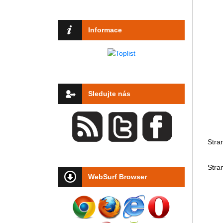
Informace
Sledujte nás
Stra
Stra
WebSurf Browser