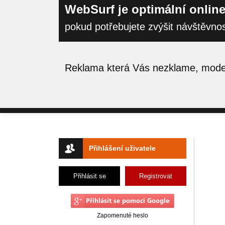
WebSurf je optimální online
pokud potřebujete zvýšit návštěvno
Reklama která Vás nezklame, moder
Přihlášení uživatele
Přihlásit se
Registrovat
Zapomenuté heslo