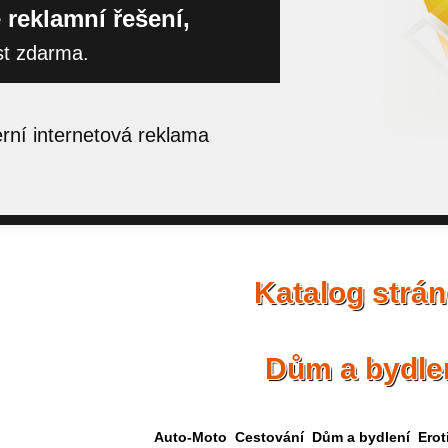
 reklamní řešení,
st zdarma.
ní internetová reklama
Katalog strá
Dům a bydle
Auto-Moto
Cestování
Dům a bydlení
Erot