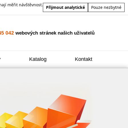
ají měřit návštěvnost.
Přijmout analytické
Pouze nezbytné
45 042
webových stránek našich uživatelů
y
Katalog
Kontakt
Zvýšení
Reklam