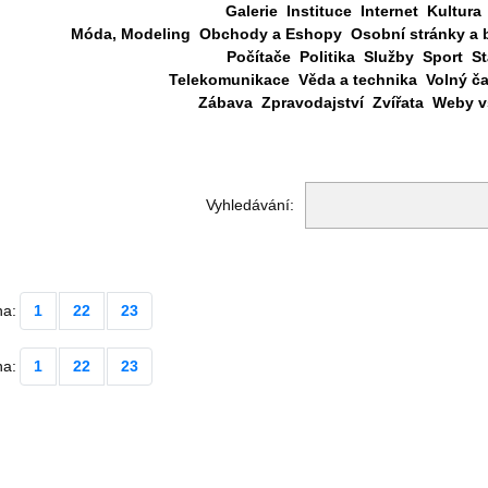
Galerie
Instituce
Internet
Kultura
Móda, Modeling
Obchody a Eshopy
Osobní stránky a 
Počítače
Politika
Služby
Sport
St
Telekomunikace
Věda a technika
Volný č
Zábava
Zpravodajství
Zvířata
Weby vš
Vyhledávání:
na:
1
22
23
na:
1
22
23