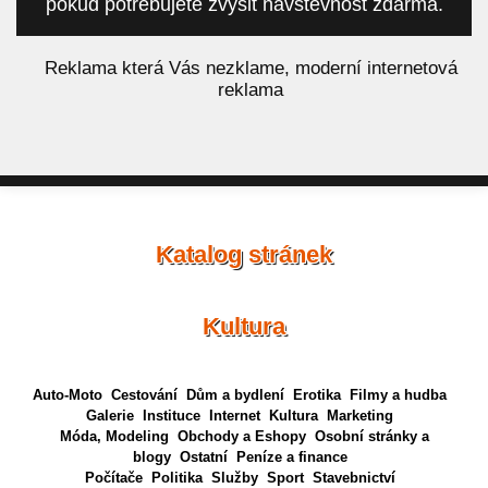
pokud potřebujete zvýšit návštěvnost zdarma.
á
Reklama která Vás nezklame, moderní internetová
reklama
Katalog stránek
Kultura
Auto-Moto
Cestování
Dům a bydlení
Erotika
Filmy a hudba
Galerie
Instituce
Internet
Kultura
Marketing
Móda, Modeling
Obchody a Eshopy
Osobní stránky a
blogy
Ostatní
Peníze a finance
Počítače
Politika
Služby
Sport
Stavebnictví