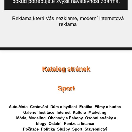
pokud potřebujete zvýšit návštěvnost zdarma.
á
Reklama která Vás nezklame, moderní internetová
reklama
Katalog stránek
Sport
Auto-Moto
Cestování
Dům a bydlení
Erotika
Filmy a hudba
Galerie
Instituce
Internet
Kultura
Marketing
Móda, Modeling
Obchody a Eshopy
Osobní stránky a
blogy
Ostatní
Peníze a finance
Počítače
Politika
Služby
Sport
Stavebnictví