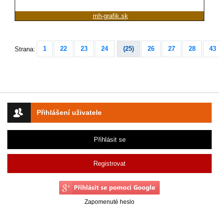
mh-grafik.sk
1
22
23
24
(25)
26
27
28
43
Strana:
Přihlášení uživatele
Přihlásit se
Registrovat
Zapomenuté heslo