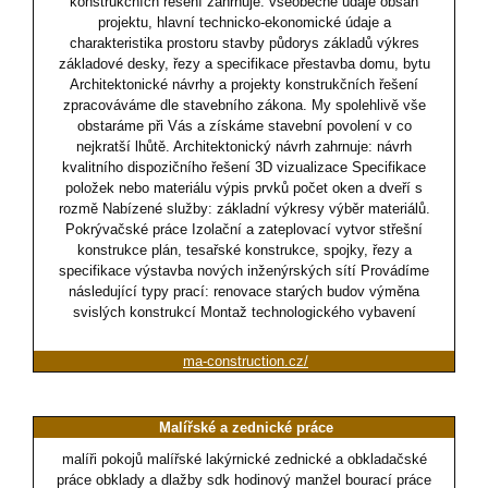
konstrukčních řešení zahrnuje: všeobecné údaje obsah
projektu, hlavní technicko-ekonomické údaje a
charakteristika prostoru stavby půdorys základů výkres
základové desky, řezy a specifikace přestavba domu, bytu
Architektonické návrhy a projekty konstrukčních řešení
zpracováváme dle stavebního zákona. My spolehlivě vše
obstaráme při Vás a získáme stavební povolení v co
nejkratší lhůtě. Architektonický návrh zahrnuje: návrh
kvalitního dispozičního řešení 3D vizualizace Specifikace
položek nebo materiálu výpis prvků počet oken a dveří s
rozmě Nabízené služby: základní výkresy výběr materiálů.
Pokrývačské práce Izolační a zateplovací vytvor střešní
konstrukce plán, tesařské konstrukce, spojky, řezy a
specifikace výstavba nových inženýrských sítí Provádíme
následující typy prací: renovace starých budov výměna
svislých konstrukcí Montaž technologického vybavení
ma-construction.cz/
Malířské a zednické práce
malíři pokojů malířské lakýrnické zednické a obkladačské
práce obklady a dlažby sdk hodinový manžel bourací práce