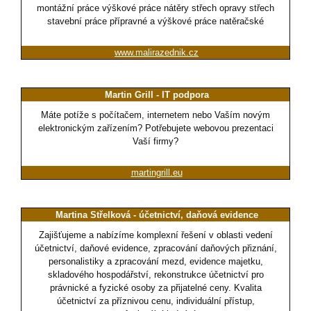
montážní práce výškové práce nátěry střech opravy střech
stavební práce přípravné a výškové práce natěračské
www.malirazednik.cz
Martin Grill - IT podpora
Máte potíže s počítačem, internetem nebo Vaším novým
elektronickým zařízením? Potřebujete webovou prezentaci
Vaší firmy?
martingrill.eu
Martina Střelková - účetnictví, daňová evidence
Zajišťujeme a nabízíme komplexní řešení v oblasti vedení
účetnictví, daňové evidence, zpracování daňových přiznání,
personalistiky a zpracování mezd, evidence majetku,
skladového hospodářství, rekonstrukce účetnictví pro
právnické a fyzické osoby za přijatelné ceny. Kvalita
účetnictví za příznivou cenu, individuální přístup,