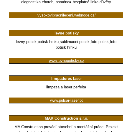
diagnostika chorob, poradna= bezplatná linka důvěry
vysokovibracnileceni.webnode.cz/
levne potisky
levny potisk,potisk hrnku,sublimacni potisk,foto potisk,foto
potisk hrnku
www.levnepotisky.cz
limpadores laser
limpeza a laser perfeita
www.pulsar-laser.pt
MAK Construction s.r.o.
MA Construction provádí stavební a montážní práce. Projekt