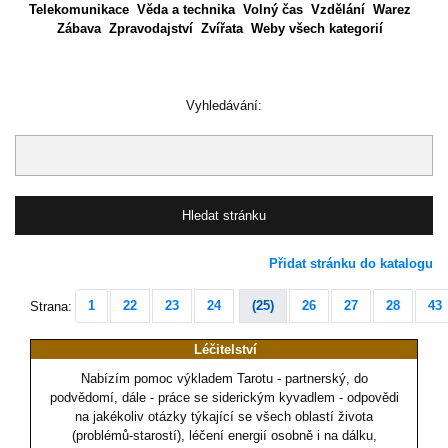
Telekomunikace
Věda a technika
Volný čas
Vzdělání
Warez
Zábava
Zpravodajství
Zvířata
Weby všech kategorií
Vyhledávání:
Přidat stránku do katalogu
1
22
23
24
(25)
26
27
28
43
Strana:
Léčitelství
Nabízím pomoc výkladem Tarotu - partnerský, do
podvědomí, dále - práce se siderickým kyvadlem - odpovědi
na jakékoliv otázky týkající se všech oblastí života
(problémů-starostí), léčení energií osobně i na dálku,