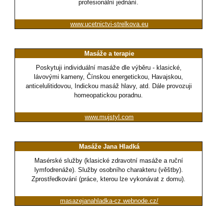
profesionální jednání.
www.ucetnictvi-strelkova.eu
Masáže a terapie
Poskytuji individuální masáže dle výběru - klasické,
lávovými kameny, Čínskou energetickou, Havajskou,
anticelulitidovou, Indickou masáž hlavy, atd. Dále provozuji
homeopatickou poradnu.
www.mujstyl.com
Masáže Jana Hladká
Masérské služby (klasické zdravotní masáže a ruční
lymfodrenáže). Služby osobního charakteru (věštby).
Zprostředkování (práce, kterou lze vykonávat z domu).
masazejanahladka-cz.webnode.cz/