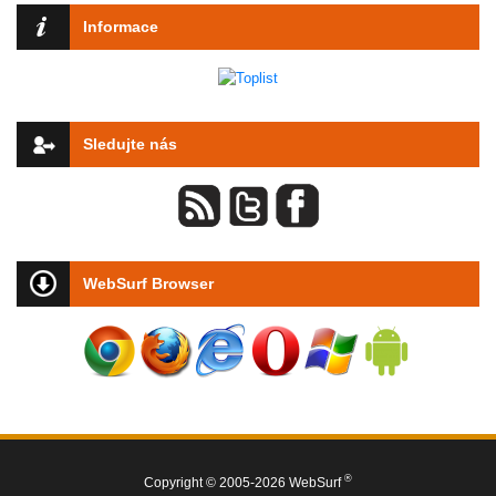
Informace
Sledujte nás
WebSurf Browser
®
Copyright © 2005-2026 WebSurf