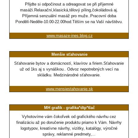
Přijdte si odpočinout a odreagovat se při příjemné
masáži.Relaxační,klasická,tělový píling,čokoládová aj.
Příjemná senzuální masáž pro muže..Pracovní doba
Pondělí-Neděle-10.00-22.00hod.Těším se na Vaší návštěvu.
www.masaze-ines.blog.cz
Menšie sťahovanie
Sťahovanie bytov a domácností, klavírov a firiem.Sťahovanie
už od 1ks aj s vynáškou.. Odvoz nepotrebných vecí na
skládku. Medzinárodné sťahovanie.
www.mensiestahovanie.sk
MH grafik - grafika*dtp*tlač
Vyhotovíme vám čokoľvek od grafického návrhu cez
finalizáciu až po doručenie produktu priamo k Vám. Návrhy
logotypov, kreatívne návrhy, vizitky, katalógy, výročné
správy, reklamné predmety,...