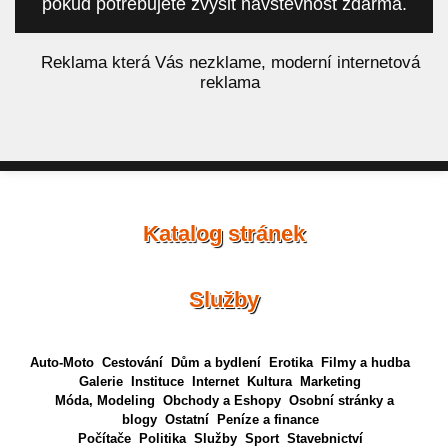
pokud potřebujete zvýšit návštěvnost zdarma.
á
Reklama která Vás nezklame, moderní internetová
reklama
Katalog stránek
Služby
Auto-Moto
Cestování
Dům a bydlení
Erotika
Filmy a hudba
Galerie
Instituce
Internet
Kultura
Marketing
Móda, Modeling
Obchody a Eshopy
Osobní stránky a
blogy
Ostatní
Peníze a finance
Počítače
Politika
Služby
Sport
Stavebnictví