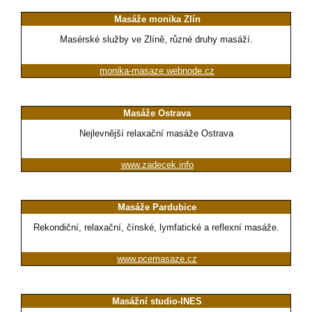
Masáže monika Zlín
Masérské služby ve Zlíně, různé druhy masáží.
monika-masaze.webnode.cz
Masáže Ostrava
Nejlevnější relaxační masáže Ostrava
www.zadecek.info
Masáže Pardubice
Rekondiční, relaxační, čínské, lymfatické a reflexní masáže.
www.pcemasaze.cz
Masážní studio-INES