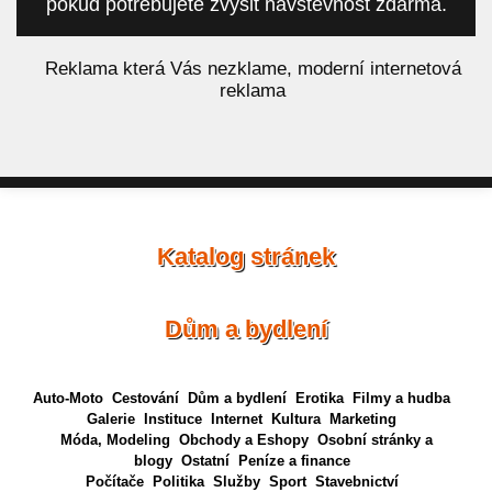
pokud potřebujete zvýšit návštěvnost zdarma.
á
Reklama která Vás nezklame, moderní internetová
reklama
Katalog stránek
Dům a bydlení
Auto-Moto
Cestování
Dům a bydlení
Erotika
Filmy a hudba
Galerie
Instituce
Internet
Kultura
Marketing
Móda, Modeling
Obchody a Eshopy
Osobní stránky a
blogy
Ostatní
Peníze a finance
Počítače
Politika
Služby
Sport
Stavebnictví