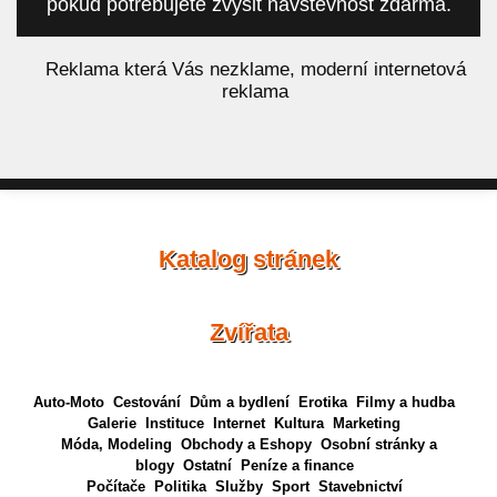
pokud potřebujete zvýšit návštěvnost zdarma.
á
Reklama která Vás nezklame, moderní internetová
reklama
Katalog stránek
Zvířata
Auto-Moto
Cestování
Dům a bydlení
Erotika
Filmy a hudba
Galerie
Instituce
Internet
Kultura
Marketing
Móda, Modeling
Obchody a Eshopy
Osobní stránky a
blogy
Ostatní
Peníze a finance
Počítače
Politika
Služby
Sport
Stavebnictví