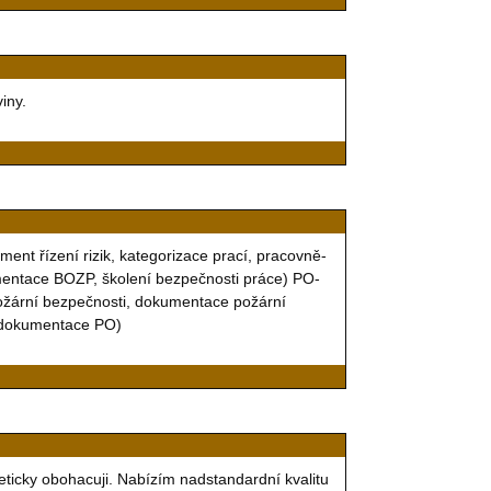
iny.
nt řízení rizik, kategorizace prací, pracovně-
mentace BOZP, školení bezpečnosti práce) PO-
ožární bezpečnosti, dokumentace požární
la dokumentace PO)
geticky obohacuji. Nabízím nadstandardní kvalitu