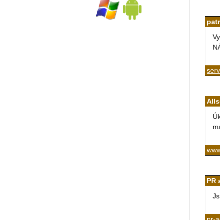
patr
Vy
N
serv
Alls
Úk
ma
www.
PR 
Js
pr-a