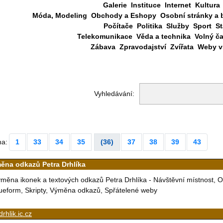
Galerie
Instituce
Internet
Kultura
Móda, Modeling
Obchody a Eshopy
Osobní stránky a 
Počítače
Politika
Služby
Sport
St
Telekomunikace
Věda a technika
Volný č
Zábava
Zpravodajství
Zvířata
Weby vš
Vyhledávání:
na:
1
33
34
35
(36)
37
38
39
43
ěna odkazů Petra Drhlíka
měna ikonek a textových odkazů Petra Drhlíka - Návštěvní místnost, O
ueform, Skripty, Výměna odkazů, Spřátelené weby
drhlik.ic.cz