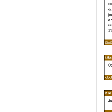
Na
dr
je
a 
ur
13
www
Úče
Úč
obc
KRU
Ja