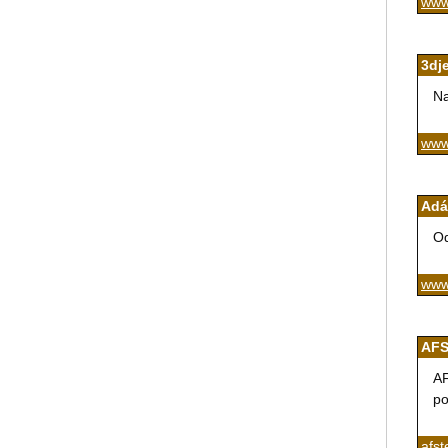
www
3dj
Na
www
Adá
Od
www
AFS
AF
po
afst