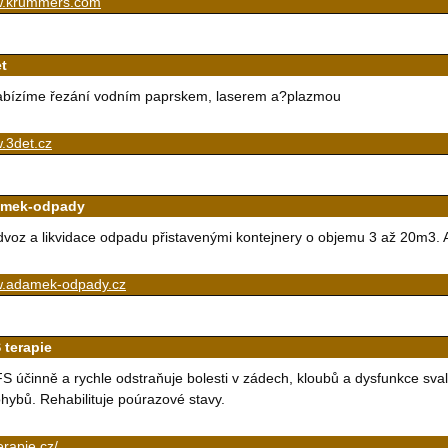
.krummers.com
et
bízíme řezání vodním paprskem, laserem a?plazmou
.3det.cz
mek-odpady
voz a likvidace odpadu přistavenými kontejnery o objemu 3 až 20m3. A
.adamek-odpady.cz
 terapie
S účinně a rychle odstraňuje bolesti v zádech, kloubů a dysfunkce sval
hybů. Rehabilituje poúrazové stavy.
erapie.cz/