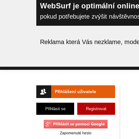
WebSurf je optimální online
pokud potřebujete zvýšit návštěvno
Reklama která Vás nezklame, moder
Přihlášení uživatele
Přihlásit se
Registrovat
Zapomenuté heslo