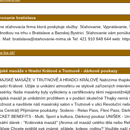
hvoanie bratislava
e sťahovacia firma ktorá poskytuje služby: Sťahovanie, Vypratávanie
dnotkou na trhu v Bratislave a Banskej Bystrici. Sťahovanie vám ponúk
. Mail: bratislava@stahovanie-mima.sk Tel: 421 910 848 644 web: http
a-ba.sk/
jské masáže v Hradci Králové a Trutnově - dárkové poukazy
AJSKÉ MASÁŽE V TRUTNOVĚ A HRADCI KRÁLOVÉ Nabízíme thajské ma
adci Králové. Užijte si unikátní atmosféru ve stylově zařízených interi
sérky. Naše masérky byly vyškoleny a certifikovány těmi nejprestižně
ajská masáž je unikátním prožitkem a v podání skutečné Thajky nemá v
žnost a navštivte náš masérský salon v Trutnově v ulici Revoluční nebo
na Centrál) Přijímáme poukázky: Sodexo - Relax Pass, Flexi Pass, 
CKET BENEFITS - Multi, Sport a kultura, Dárkový poukaz UNIŠEK - U
eální dárek - "Královská masáž" (Aroma oil masáž celého těla nebo Re
ličeje Chcete potěšit své známé, přátele, kolegy, rodinu? Využijte naš