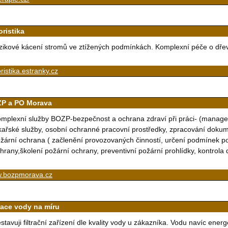
oristika
zikové kácení stromů ve ztížených podmínkách. Komplexní péče o dřev
ristika.estranky.cz
P a PO Morava
mplexní služby BOZP-bezpečnost a ochrana zdraví při práci- (manageme
kařské služby, osobní ochranné pracovní prostředky, zpracování doku
žární ochrana ( začlenění provozovaných činností, určení podmínek p
hrany,školení požární ochrany, preventivní požární prohlídky, kontro
.bozpmorava.cz
trace vody na míru
stavuji filtrační zařízení dle kvality vody u zákazníka. Vodu navíc ener