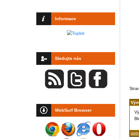
Informace
Sledujte nás
Stra
Vým
WebSurf Browser
Vý
Bl
petr