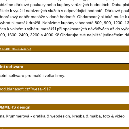
bízíme dárkové poukazy nebo kupóny v různých hodnotách. Doba platn
žitele k využití nabízených služeb v odpovídající hodnotě. Dárkové po
dnorázový odběr masáže v dané hodnotě. Obdarovaný si také muže k d
vybrat si masáž dražší. Nabízíme kupóny v hodnotě 800, 900, 1200, 
čen k volnému výběru masáží i při opakovaných návštěvách až do vyč
00, 1600, 2400, 3200 a 4000 Kč Obdarujte své nejbližší jedinečným d
.siam-masaze.cz
tní software
etní software pro malé i velké firmy.
hod.blahasoft.cz/?wesa=917
MMERS design
na Krummerová - grafika & webdesign, kresba & malba, foto & video