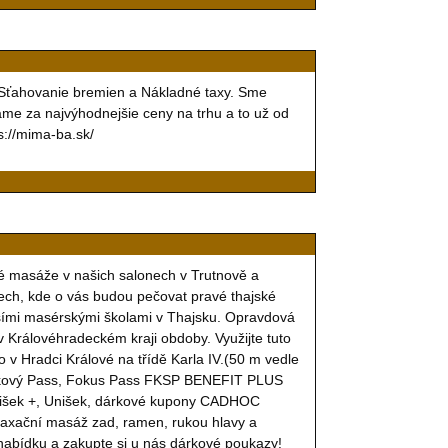
, Sťahovanie bremien a Nákladné taxy. Sme
ame za najvýhodnejšie ceny na trhu a to už od
s://mima-ba.sk/
sáže v našich salonech v Trutnově a
érech, kde o vás budou pečovat pravé thajské
jšími masérskými školami v Thajsku. Opravdová
 Královéhradeckém kraji obdoby. Využijte tuto
 v Hradci Králové na třídě Karla IV.(50 m vedle
Dárkový Pass, Fokus Pass FKSP BENEFIT PLUS
nišek +, Unišek, dárkové kupony CADHOC
laxační masáž zad, ramen, rukou hlavy a
í nabídku a zakupte si u nás dárkové poukazy!