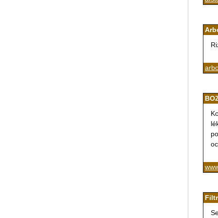
Arb
Ri
arbo
BOZ
Ko
lé
po
oc
www
Fil
Se