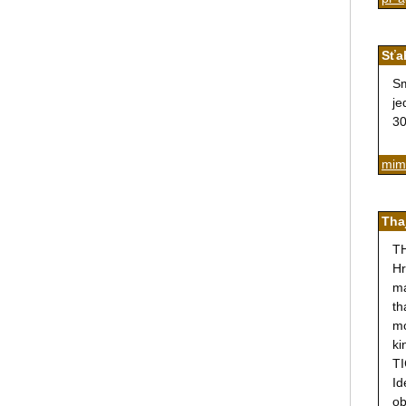
Sťa
Sm
je
30
mim
Tha
TH
Hr
ma
th
mo
ki
TI
Id
ob