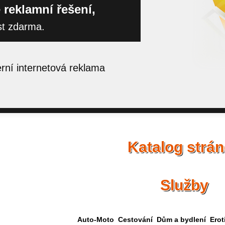
 reklamní řešení,
st zdarma.
ní internetová reklama
Katalog strá
Služby
Auto-Moto
Cestování
Dům a bydlení
Erot