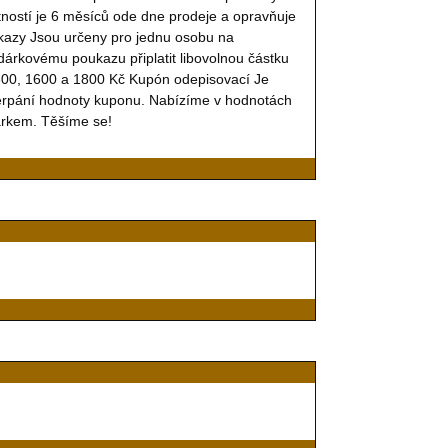
ostí je 6 měsíců ode dne prodeje a opravňuje
ukazy Jsou určeny pro jednu osobu na
árkovému poukazu připlatit libovolnou částku
1300, 1600 a 1800 Kč Kupón odepisovací Je
erpání hodnoty kuponu. Nabízíme v hodnotách
árkem. Těšíme se!