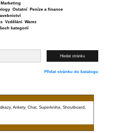
Marketing
blogy
Ostatní
Peníze a finance
avebnictví
as
Vzdělání
Warez
ech kategorií
Přidat stránku do katalogu
dkazy, Ankety, Chat, Superkniha, Shoutboard,