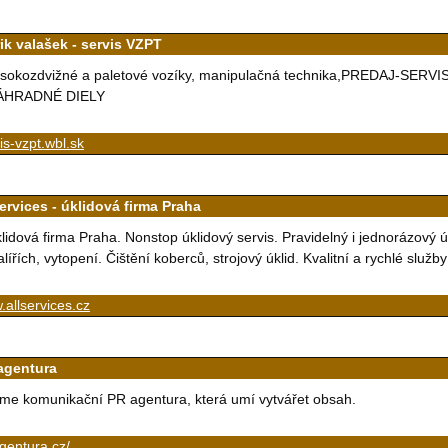
ik valašek - servis VZPT
sokozdvižné a paletové vozíky, manipulačná technika,PREDAJ-SER
ÁHRADNÉ DIELY
is-vzpt.wbl.sk
ervices - úklidová firma Praha
lidová firma Praha. Nonstop úklidový servis. Pravidelný i jednorázový ú
lířích, vytopení. Čištění koberců, strojový úklid. Kvalitní a rychlé služby
allservices.cz
agentura
me komunikační PR agentura, která umí vytvářet obsah.
gentura.cz/