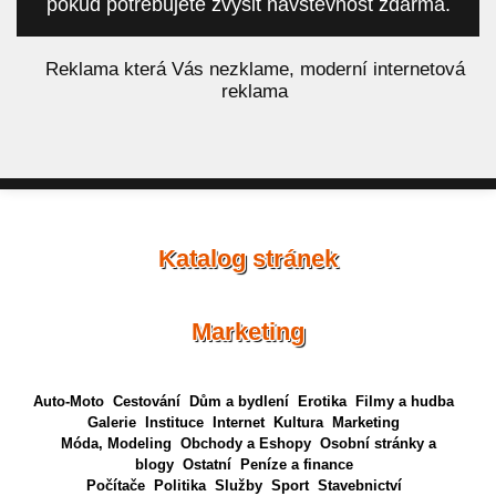
pokud potřebujete zvýšit návštěvnost zdarma.
á
Reklama která Vás nezklame, moderní internetová
reklama
Katalog stránek
Marketing
Auto-Moto
Cestování
Dům a bydlení
Erotika
Filmy a hudba
Galerie
Instituce
Internet
Kultura
Marketing
Móda, Modeling
Obchody a Eshopy
Osobní stránky a
blogy
Ostatní
Peníze a finance
Počítače
Politika
Služby
Sport
Stavebnictví