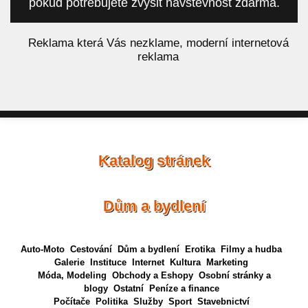
pokud potřebujete zvýšit návštěvnost zdarma.
á
Reklama která Vás nezklame, moderní internetová
reklama
Katalog stránek
Dům a bydlení
Auto-Moto
Cestování
Dům a bydlení
Erotika
Filmy a hudba
Galerie
Instituce
Internet
Kultura
Marketing
Móda, Modeling
Obchody a Eshopy
Osobní stránky a
blogy
Ostatní
Peníze a finance
Počítače
Politika
Služby
Sport
Stavebnictví