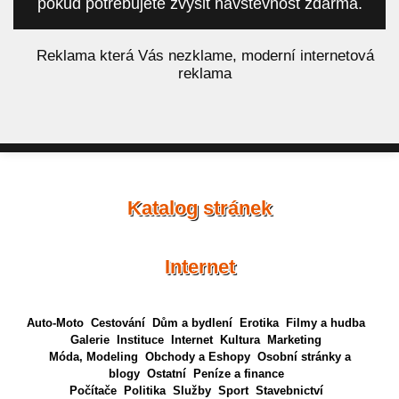
pokud potřebujete zvýšit návštěvnost zdarma.
á
Reklama která Vás nezklame, moderní internetová
reklama
Katalog stránek
Internet
Auto-Moto
Cestování
Dům a bydlení
Erotika
Filmy a hudba
Galerie
Instituce
Internet
Kultura
Marketing
Móda, Modeling
Obchody a Eshopy
Osobní stránky a
blogy
Ostatní
Peníze a finance
Počítače
Politika
Služby
Sport
Stavebnictví