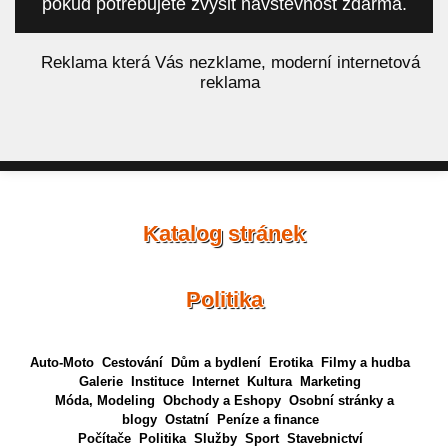
pokud potřebujete zvýšit návštěvnost zdarma.
á
Reklama která Vás nezklame, moderní internetová
reklama
Katalog stránek
Politika
Auto-Moto
Cestování
Dům a bydlení
Erotika
Filmy a hudba
Galerie
Instituce
Internet
Kultura
Marketing
Móda, Modeling
Obchody a Eshopy
Osobní stránky a
blogy
Ostatní
Peníze a finance
Počítače
Politika
Služby
Sport
Stavebnictví