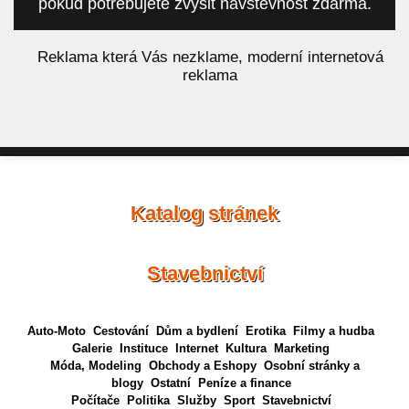
pokud potřebujete zvýšit návštěvnost zdarma.
á
Reklama která Vás nezklame, moderní internetová
reklama
Katalog stránek
Stavebnictví
Auto-Moto
Cestování
Dům a bydlení
Erotika
Filmy a hudba
Galerie
Instituce
Internet
Kultura
Marketing
Móda, Modeling
Obchody a Eshopy
Osobní stránky a
blogy
Ostatní
Peníze a finance
Počítače
Politika
Služby
Sport
Stavebnictví