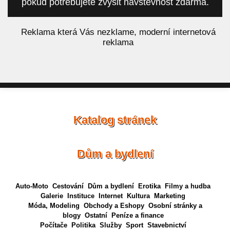
pokud potřebujete zvýšit návštěvnost zdarma.
á
Reklama která Vás nezklame, moderní internetová
reklama
Katalog stránek
Dům a bydlení
Auto-Moto
Cestování
Dům a bydlení
Erotika
Filmy a hudba
Galerie
Instituce
Internet
Kultura
Marketing
Móda, Modeling
Obchody a Eshopy
Osobní stránky a
blogy
Ostatní
Peníze a finance
Počítače
Politika
Služby
Sport
Stavebnictví