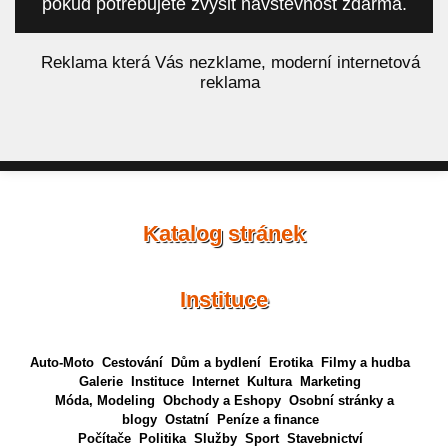
pokud potřebujete zvýšit návštěvnost zdarma.
á
Reklama která Vás nezklame, moderní internetová
reklama
Katalog stránek
Instituce
Auto-Moto
Cestování
Dům a bydlení
Erotika
Filmy a hudba
Galerie
Instituce
Internet
Kultura
Marketing
Móda, Modeling
Obchody a Eshopy
Osobní stránky a
blogy
Ostatní
Peníze a finance
Počítače
Politika
Služby
Sport
Stavebnictví