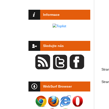
Informace
Sledujte nás
Stra
Stra
WebSurf Browser