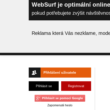
WebSurf je optimální online
pokud potřebujete zvýšit návštěvno
Reklama která Vás nezklame, moder
Přihlášení uživatele
Přihlásit se
Registrovat
Zapomenuté heslo