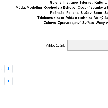
Galerie
Instituce
Internet
Kultura
Móda, Modeling
Obchody a Eshopy
Osobní stránky a 
Počítače
Politika
Služby
Sport
St
Telekomunikace
Věda a technika
Volný č
Zábava
Zpravodajství
Zvířata
Weby vš
Vyhledávání:
na:
1
na:
1