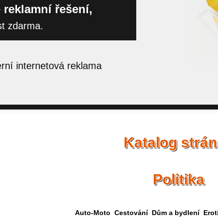
 reklamní řešení,
st zdarma.
ní internetová reklama
Katalog strá
Politika
Auto-Moto
Cestování
Dům a bydlení
Erot