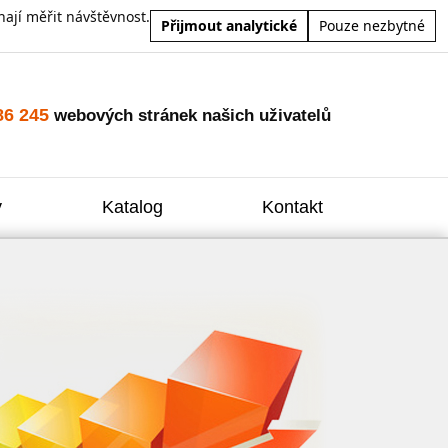
ají měřit návštěvnost.
Přijmout analytické
Pouze nezbytné
86 245
webových stránek našich uživatelů
y
Katalog
Kontakt
Zvýšení
Reklam