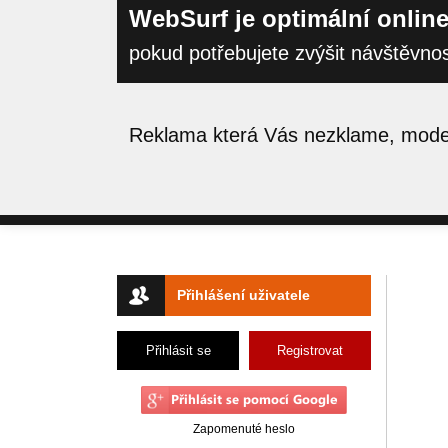
WebSurf je optimální online
pokud potřebujete zvýšit návštěvno
Reklama která Vás nezklame, moder
Přihlášení uživatele
Přihlásit se
Registrovat
Zapomenuté heslo