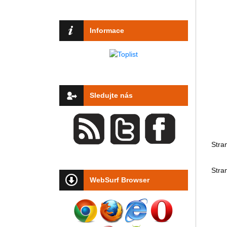
Informace
Sledujte nás
Stra
Stra
WebSurf Browser