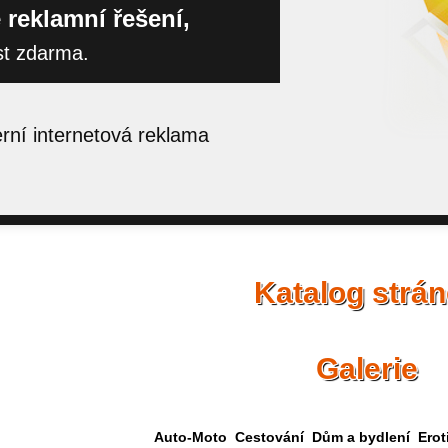
 reklamní řešení,
st zdarma.
ní internetová reklama
Katalog strá
Galerie
Auto-Moto
Cestování
Dům a bydlení
Erot