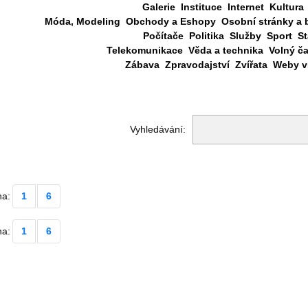
Galerie
Instituce
Internet
Kultura
Móda, Modeling
Obchody a Eshopy
Osobní stránky a 
Počítače
Politika
Služby
Sport
St
Telekomunikace
Věda a technika
Volný č
Zábava
Zpravodajství
Zvířata
Weby vš
Vyhledávání:
na:
1
6
na:
1
6