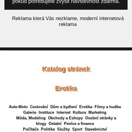
pokud potřebujete zvýšit návštěvnost zdarma.
á
Reklama která Vás nezklame, moderní internetová
reklama
Katalog stránek
Erotika
Auto-Moto
Cestování
Dům a bydlení
Erotika
Filmy a hudba
Galerie
Instituce
Internet
Kultura
Marketing
Móda, Modeling
Obchody a Eshopy
Osobní stránky a
blogy
Ostatní
Peníze a finance
Počítače
Politika
Služby
Sport
Stavebnictví