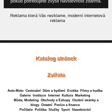
pokud potřebujete zvýšit návštěvnost zdarma.
á
Reklama která Vás nezklame, moderní internetová
reklama
Katalog stránek
Zvířata
Auto-Moto
Cestování
Dům a bydlení
Erotika
Filmy a hudba
Galerie
Instituce
Internet
Kultura
Marketing
Móda, Modeling
Obchody a Eshopy
Osobní stránky a
blogy
Ostatní
Peníze a finance
Počítače
Politika
Služby
Sport
Stavebnictví