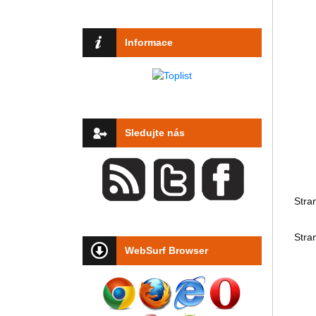
Informace
Sledujte nás
Stra
Stra
WebSurf Browser