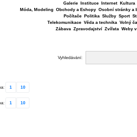
Galerie
Instituce
Internet
Kultura
Móda, Modeling
Obchody a Eshopy
Osobní stránky a 
Počítače
Politika
Služby
Sport
St
Telekomunikace
Věda a technika
Volný č
Zábava
Zpravodajství
Zvířata
Weby vš
Vyhledávání:
na:
1
10
na:
1
10