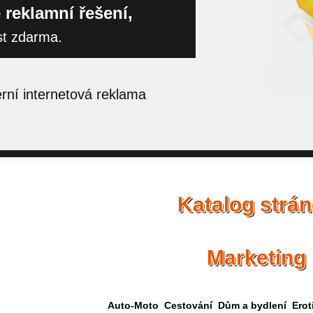
 reklamní řešení,
st zdarma.
ní internetová reklama
Katalog strá
Marketing
Auto-Moto
Cestování
Dům a bydlení
Erot