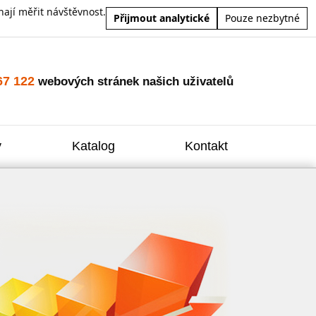
ají měřit návštěvnost.
Přijmout analytické
Pouze nezbytné
67 122
webových stránek našich uživatelů
y
Katalog
Kontakt
Zvýšení
Reklam