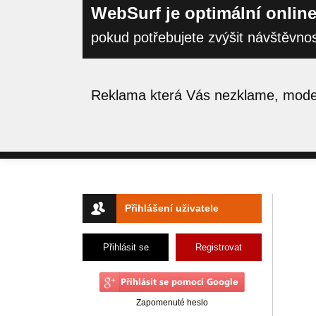
WebSurf je optimální online
pokud potřebujete zvýšit návštěvno
Reklama která Vás nezklame, moder
Přihlášení uživatele
Přihlásit se
Registrovat
Zapomenuté heslo