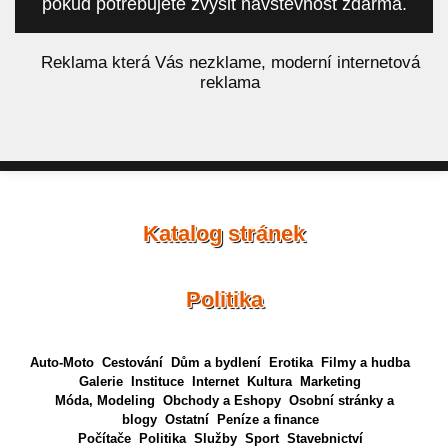
pokud potřebujete zvýšit návštěvnost zdarma.
á
Reklama která Vás nezklame, moderní internetová
reklama
Katalog stránek
Politika
Auto-Moto
Cestování
Dům a bydlení
Erotika
Filmy a hudba
Galerie
Instituce
Internet
Kultura
Marketing
Móda, Modeling
Obchody a Eshopy
Osobní stránky a
blogy
Ostatní
Peníze a finance
Počítače
Politika
Služby
Sport
Stavebnictví