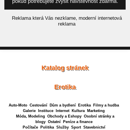
pokud potřebujete zvýšit návštěvnost zdarma.
á
Reklama která Vás nezklame, moderní internetová
reklama
Katalog stránek
Erotika
Auto-Moto
Cestování
Dům a bydlení
Erotika
Filmy a hudba
Galerie
Instituce
Internet
Kultura
Marketing
Móda, Modeling
Obchody a Eshopy
Osobní stránky a
blogy
Ostatní
Peníze a finance
Počítače
Politika
Služby
Sport
Stavebnictví