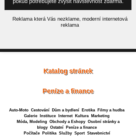
pokud potřebujete zvýšit návštěvnost zdarma.
á
Reklama která Vás nezklame, moderní internetová
reklama
Katalog stránek
Peníze a finance
Auto-Moto
Cestování
Dům a bydlení
Erotika
Filmy a hudba
Galerie
Instituce
Internet
Kultura
Marketing
Móda, Modeling
Obchody a Eshopy
Osobní stránky a
blogy
Ostatní
Peníze a finance
Počítače
Politika
Služby
Sport
Stavebnictví